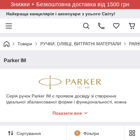
Знижки + Безкоштовна доставка від 1500 грн
Найкраща канцелярія і аксесуари з усього Світу!
Товари
РУЧКИ, ОЛІВЦІ, ВИТРАТНІ МАТЕРІАЛИ
PARK
Parker IM
Серія ручок Parker IM є проявом досвіду зі створення
ідеальної збалансованої форми і функціональності, кожна
деталь, від стилізованого кліпа під стрілку, до секції
Показати все
захоплення зі сталі, уважно вивчалась, після вивчення зайві
деталі були відкинуті для максимального комфорту письма,
сповідуючи практичність і лаконічність стилю, ручку Паркер
IM створено за правилами "нічого зайвого", так це творіння
Сортування
0
Фільтри
французьких майстрів і стало еталоном людей, які постійно