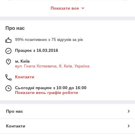
Показати все
Про нас
99% позитивних з 75 відгуків за рік
Працює з 16.03.2016
м. Київ
Практично всі серії ручок Parker випускаються в різних
вул. Гната Хоткевича, 8, Київ, Україна
варіаціях, таких як: пір'яна ручка, ручка ролер, і ручки 5TH (5-
й елемент). Залежно від Ваших смаків та уподобань у письмі,
Контакти
ми можемо допомогти Вам з вибором тієї чи іншої ручки.
Сьогодні працює з 10:00 до 16:00
Також для повноти відчуття від письма ручками Паркер, Ви
Показати весь графік роботи
можете спробувати і порівняти комфорт під час письма,
приміром, між пір'яною ручкою і ручкою ролером або ручкою
Паркер 5TH.
Про нас
Контакти
Ручки Parker IM Premium Deep Gun Metal Chisseled
-