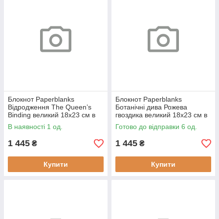
Блокнот Paperblanks
Блокнот Paperblanks
Відродження The Queen’s
Ботанічні дива Рожева
Binding великий 18х23 см в
гвоздика великий 18х23 см в
лінію (9781439772072)
лінію м'який
В наявності 1 од.
Готово до відправки 6 од.
(9781439797259)
1 445
1 445
₴
₴
Купити
Купити