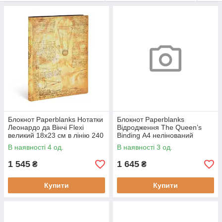
Блокнот Paperblanks Нотатки
Блокнот Paperblanks
Леонардо да Вінчі Flexi
Відродження The Queen’s
великий 18х23 см в лінію 240
Binding А4 нелінований
сторінок (9781439744581)
(9781439772065)
В наявності 4 од.
В наявності 3 од.
1 545
1 645
₴
₴
Купити
Купити