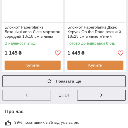
Блокнот Paperblanks
Блокнот Paperblanks Джек
Ботанічні дива Лілія мартагон
Керуак On the Road великий
середній 13х18 см в лінію
18х23 см в лінію м'який
м'який (9781439793480)
(9781439772805)
В наявності 2 од.
Готово до відправки 8 од.
1 145
1 445
₴
₴
Купити
Купити
Показати ще
1
/ 14
Про нас
99% позитивних з 75 відгуків за рік