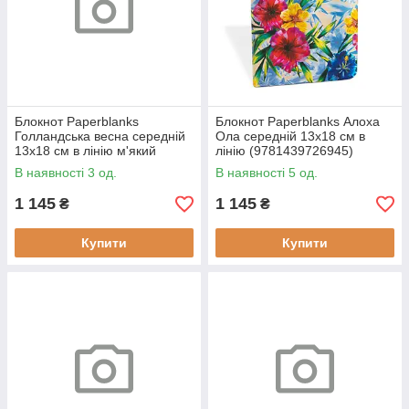
Блокнот Paperblanks
Блокнот Paperblanks Алоха
Голландська весна середній
Ола середній 13х18 см в
13х18 см в лінію м'який
лінію (9781439726945)
(9781439772812)
В наявності 3 од.
В наявності 5 од.
1 145
1 145
₴
₴
Купити
Купити