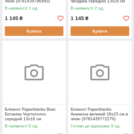
лінію (9781439796993)
гвоздика середній 13х18 см
нелінований м'який
В наявності 1 од.
В наявності 2 од.
(9781439797280)
1 145
1 145
₴
₴
Купити
Купити
Блокнот Paperblanks Вокс
Блокнот Paperblanks
Ботаніка Чортополох
Анемона великий 18х23 см в
середній 13х18 см
лінію (9781439772270)
нелінований м'який
В наявності 5 од.
Готово до відправки 9 од.
(9781439794098)