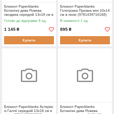
Блокнот Paperblanks
Блокнот Paperblanks
Ботанічні дива Рожева
Голограма Призма міні 10х14
гвоздика середній 13х18 см в
см в лінію (9781439716168)
лінію м'який
Готово до відправки 9 од.
В наявності 1 од.
(9781439797273)
1 145
895
₴
₴
Купити
Купити
Блокнот Paperblanks Астерікс
Блокнот Paperblanks
із Галлії середній 13х18 см в
Ботанічні дива Рожева