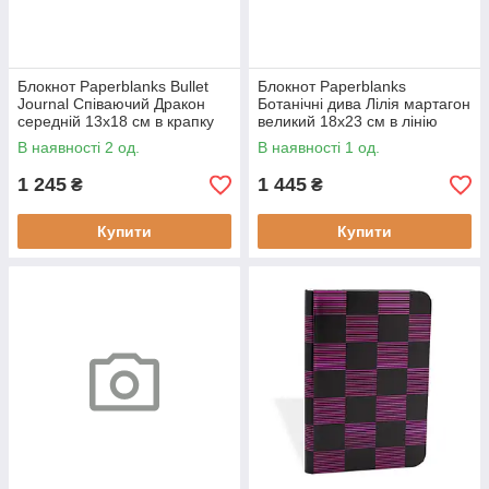
Блокнот Paperblanks Bullet
Блокнот Paperblanks
Journal Співаючий Дракон
Ботанічні дива Лілія мартагон
середній 13х18 см в крапку
великий 18х23 см в лінію
м'який (9781439796467)
м'який (9781439793466)
В наявності 2 од.
В наявності 1 од.
1 245
1 445
₴
₴
Купити
Купити