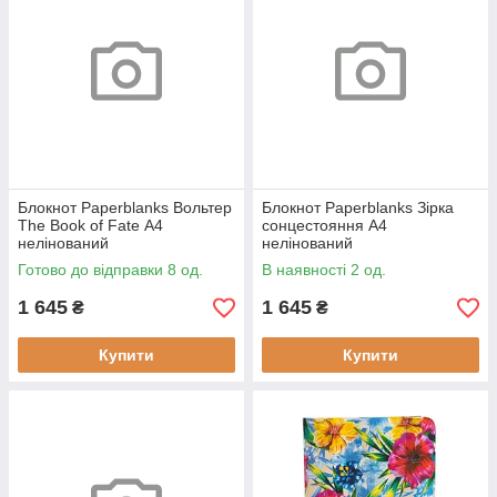
Блокнот Paperblanks Вольтер
Блокнот Paperblanks Зірка
The Book of Fate А4
сонцестояння А4
нелінований
нелінований
(9781439754771)
(9781439793725)
Готово до відправки 8 од.
В наявності 2 од.
1 645
1 645
₴
₴
Купити
Купити