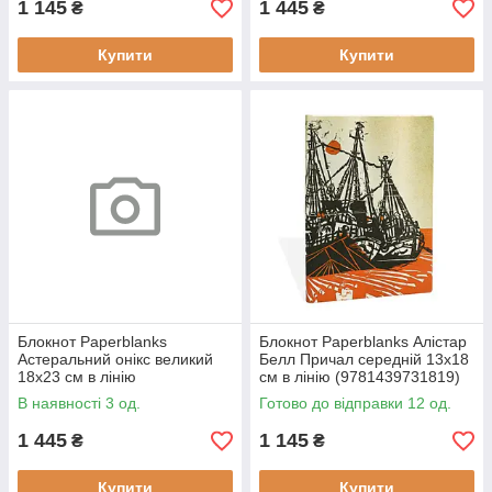
1 145
1 445
₴
₴
Купити
Купити
Блокнот Paperblanks
Блокнот Paperblanks Алістар
Астеральний онікс великий
Белл Причал середній 13х18
18х23 см в лінію
см в лінію (9781439731819)
(9781439796122)
В наявності 3 од.
Готово до відправки 12 од.
1 445
1 145
₴
₴
Купити
Купити