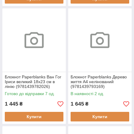
Блокнот Paperblanks Ван Гог
Блокнот Paperblanks Дерево
Іриси великий 18х23 см в
життя А4 нелінований
лінію (9781439782026)
(9781439793169)
Готово до відправки 7 од.
В наявності 2 од.
1 445
1 645
₴
₴
Купити
Купити