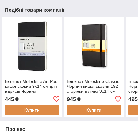
Подібні товари компанії
Блокнот Moleskine Art Pad
Блокнот Moleskine Classic
Блок
кишеньковий 9х14 см для
Чорний кишеньковий 192
Чорн
нарисів Чорний
сторінки в лінію 9х14 см
стор
(8058647626819)
(9788883701009)
см (
445
945
495
₴
₴
Купити
Купити
Про нас