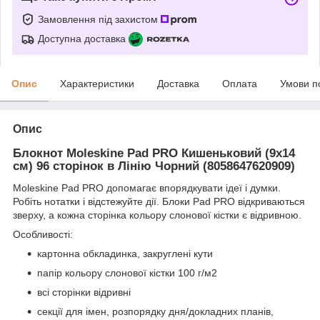
Замовлення під захистом
Доступна доставка
Опис
Характеристики
Доставка
Оплата
Умови п
Опис
Блокнот Moleskine Pad PRO Кишеньковий (9x14
см) 96 сторінок в Лінію Чорний (8058647620909)
Moleskine Pad PRO допомагає впорядкувати ідеї і думки.
Робіть нотатки і відстежуйте дії. Блоки Pad PRO відкриваються
зверху, а кожна сторінка кольору слонової кістки є відривною.
Особливості:
картонна обкладинка, закруглені кути
папір кольору слонової кістки 100 г/м2
всі сторінки відривні
секції для імен, розпорядку дня/докладних планів,