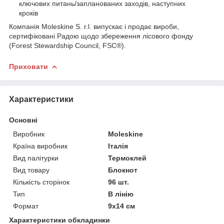
ключових питань/запланованих заходів, наступних
кроків
Компанія Moleskine S. r.l. випускає і продає вироби,
сертифіковані Радою щодо збереження лісового фонду
(Forest Stewardship Council, FSC®).
Приховати
Характеристики
Основні
Виробник
Moleskine
Країна виробник
Італія
Вид палітурки
Термоклей
Вид товару
Блокнот
Кількість сторінок
96 шт.
Тип
В лінію
Формат
9х14 см
Характеристики обкладинки