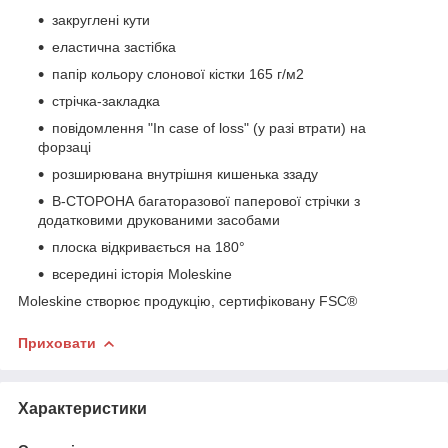
закруглені кути
еластична застібка
папір кольору слонової кістки 165 г/м2
стрічка-закладка
повідомлення "In case of loss" (у разі втрати) на
форзаці
розширювана внутрішня кишенька ззаду
В-СТОРОНА багаторазової паперової стрічки з
додатковими друкованими засобами
плоска відкривається на 180°
всередині історія Moleskine
Moleskine створює продукцію, сертифіковану FSC®
Приховати
Характеристики