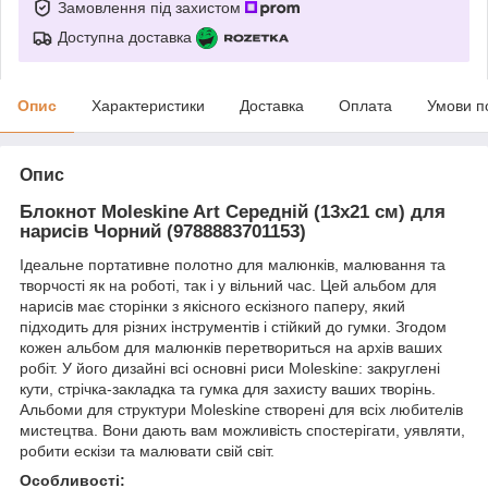
Замовлення під захистом
Доступна доставка
Опис
Характеристики
Доставка
Оплата
Умови п
Опис
Блокнот Moleskine Art Середній (13х21 см) для
нарисів Чорний (9788883701153)
Ідеальне портативне полотно для малюнків, малювання та
творчості як на роботі, так і у вільний час. Цей альбом для
нарисів має сторінки з якісного ескізного паперу, який
підходить для різних інструментів і стійкий до гумки. Згодом
кожен альбом для малюнків перетвориться на архів ваших
робіт. У його дизайні всі основні риси Moleskine: закруглені
кути, стрічка-закладка та гумка для захисту ваших творінь.
Альбоми для структури Moleskine створені для всіх любителів
мистецтва. Вони дають вам можливість спостерігати, уявляти,
робити ескізи та малювати свій світ.
Особливості: