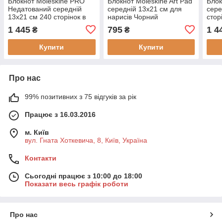
Блокнот Moleskine PRO
Блокнот Moleskine Art Pad
Блок
Недатований середній
середній 13х21 см для
сере
13х21 см 240 сторінок в
нарисів Чорний
стор
лінію Чорний
(8058647626826)
М'як
1 445
795
1 4
₴
₴
(8058647620756)
(805
Купити
Купити
Про нас
99% позитивних з 75 відгуків за рік
Працює з 16.03.2016
м. Київ
вул. Гната Хоткевича, 8, Київ, Україна
Контакти
Сьогодні працює з 10:00 до 18:00
Показати весь графік роботи
Про нас