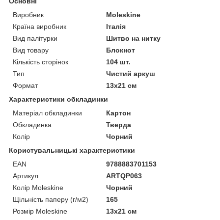
Основні
Виробник
Moleskine
Країна виробник
Італія
Вид палітурки
Шитво на нитку
Вид товару
Блокнот
Кількість сторінок
104 шт.
Тип
Чистий аркуш
Формат
13х21 см
Характеристики обкладинки
Матеріал обкладинки
Картон
Обкладинка
Тверда
Колір
Чорний
Користувальницькі характеристики
EAN
9788883701153
Артикул
ARTQP063
Колір Moleskine
Чорний
Щільність паперу (г/м2)
165
Розмір Moleskine
13х21 см