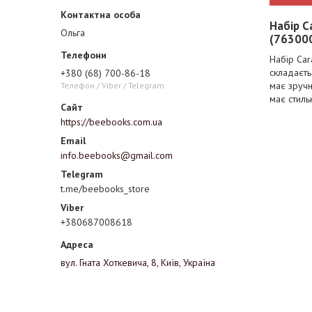
Набір C
Ольга
(76300
Набір Car
складаєть
+380 (68) 700-86-18
має зручн
Телефон / Viber / Telegram
має стиль
https://beebooks.com.ua
info.beebooks@gmail.com
t.me/beebooks_store
+380687008618
вул. Гната Хоткевича, 8, Київ, Україна