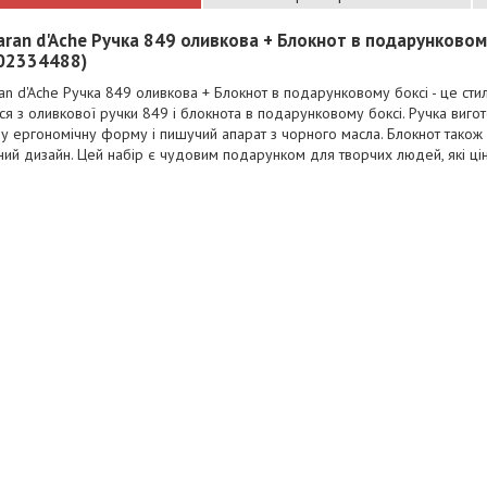
aran d'Ache Ручка 849 оливкова + Блокнот в подарунково
02334488)
an d'Ache Ручка 849 оливкова + Блокнот в подарунковому боксі - це стил
ся з оливкової ручки 849 і блокнота в подарунковому боксі. Ручка вигот
у ергономічну форму і пишучий апарат з чорного масла. Блокнот також в
ний дизайн. Цей набір є чудовим подарунком для творчих людей, які ціную