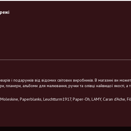
ережі
варів і подарунків від відомих світових виробників. В магазині ви може
ри, планери, альбоми для малювання, ручки та олівці найвищої якості, а 
leskine, Paperblanks, Leuchtturm1917, Paper-Oh, LAMY, Caran d'Ache, Filo