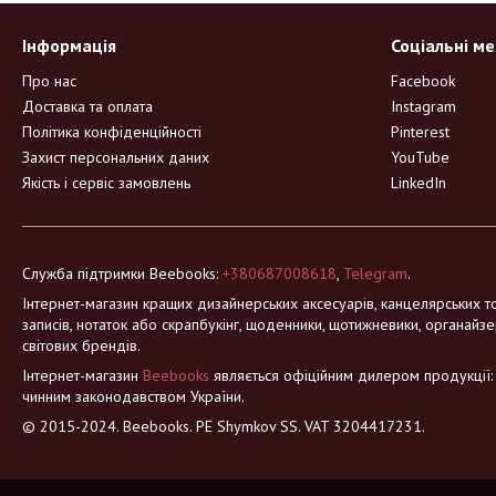
Інформація
Соціальні м
Про нас
Facebook
Доставка та оплата
Instagram
Політика конфіденційності
Pinterest
Захист персональних даних
YouTube
Якість і сервіс замовлень
LinkedIn
Служба підтримки Beebooks:
+380687008618
,
Telegram
.
Інтернет-магазин кращих дизайнерських аксесуарів, канцелярських то
записів, нотаток або скрапбукінг, щоденники, щотижневики, органайзе
світових брендів.
Інтернет-магазин
Beebooks
являється офіційним дилером продукції: Mo
чинним законодавством України.
© 2015-2024. Beebooks. PE Shymkov SS. VAT 3204417231.