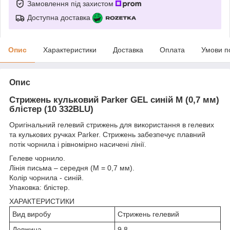
Замовлення під захистом
Доступна доставка
Опис
Характеристики
Доставка
Оплата
Умови п
Опис
Стрижень кульковий Parker GEL синій М (0,7 мм)
блістер (10 332BLU)
Оригінальний гелевий стрижень для використання в гелевих
та кулькових ручках Parker. Стрижень забезпечує плавний
потік чорнила і рівномірно насичені лінії.
Гелеве чорнило.
Лінія письма – середня (М = 0,7 мм).
Колір чорнила - синій.
Упаковка: блістер.
ХАРАКТЕРИСТИКИ
Вид виробу
Стрижень гелевий
Довжина
9.8