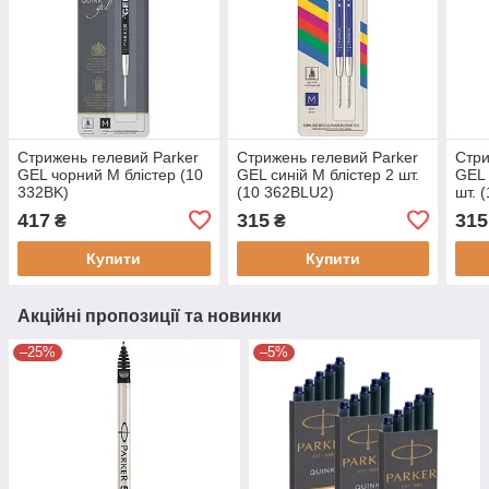
Стрижень гелевий Parker
Стрижень гелевий Parker
Стри
GEL чорний M блістер (10
GEL синій М блістер 2 шт.
GEL 
332BK)
(10 362BLU2)
шт. 
417
315
315
₴
₴
Купити
Купити
Акційні пропозиції та новинки
–25%
–5%