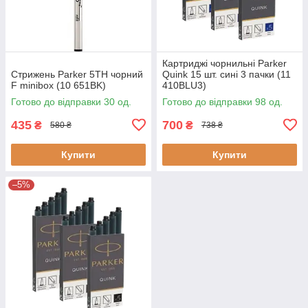
Картриджі чорнильні Parker
Стрижень Parker 5TH чорний
Quink 15 шт. сині 3 пачки (11
F minibox (10 651BK)
410BLU3)
Готово до відправки 30 од.
Готово до відправки 98 од.
435
700
₴
₴
580 ₴
738 ₴
Купити
Купити
–5%