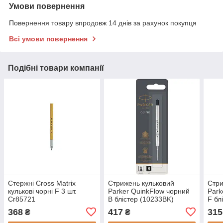
Умови повернення
Повернення товару впродовж 14 днів за рахунок покупця
Всі умови повернення
Подібні товари компанії
Стержні Cross Matrix
Стрижень кульковий
Стри
кулькові чорні F 3 шт.
Parker QuinkFlow чорний
Park
Cr85721
B блістер (10233BK)
F бл
261
368
417
315
₴
₴