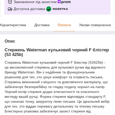
Замовлення під захистом
Доступна доставка
Характеристики
Доставка
Оплата
Умови повернення
Опис
Стержень Waterman кульковий чорний F блістер
(53 425b)
Стержень Waterman кульковий чорний F блистер (53425b) -
це високоякісний стержень для кулькової ручки від відомого
бренду Waterman. Він є надійним та функціональним
рішенням для тих, хто цінує комфорт та плавність письма.
Стержень виконаний з міцного та довговічного матеріалу, що
забезпечує безперебійну та гладку подачу чорнил на папір.
Чорний колір стержня додає елегантності та класичного
вигляду вашій ручці. Форма стержня відповідає стандарту F,
що означає тонку, аккуратну лінію письма. Це ідеальний вибір
для тих, хто віддає перевагу детальному та чіткому письму.
Блистерна упаковка забезпечує захист стержня від