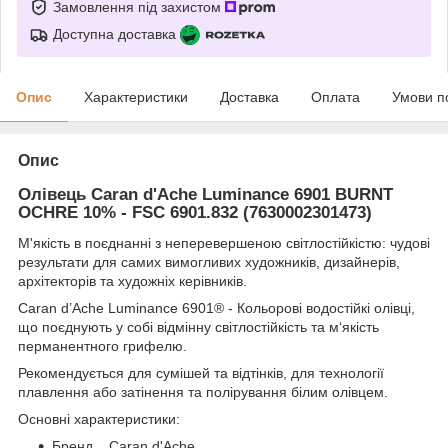
Замовлення під захистом
Доступна доставка
Опис
Характеристики
Доставка
Оплата
Умови п
Опис
Олівець Caran d'Ache Luminance 6901 BURNT
OCHRE 10% - FSC 6901.832 (7630002301473)
М'якість в поєднанні з неперевершеною світлостійкістю: чудові
результати для самих вимогливих художників, дизайнерів,
архітекторів та художніх керівників.
Caran d’Ache Luminance 6901® - Кольорові водостійкі олівці,
що поєднують у собі відмінну світлостійкість та м‘якість
перманентного грифелю.
Рекомендується для сумішей та відтінків, для технології
плавлення або затінення та полірування білим олівцем.
Основні характеристики:
Бренд Caran d'Ache