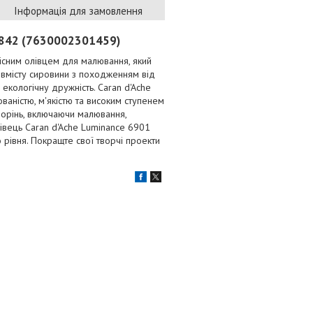
Інформація для замовлення
1.842 (7630002301459)
існим олівцем для малювання, який
 вмісту сировини з походженням від
 екологічну дружність. Caran d'Ache
аністю, м'якістю та високим ступенем
творінь, включаючи малювання,
лівець Caran d'Ache Luminance 6901
рівня. Покращте свої творчі проекти