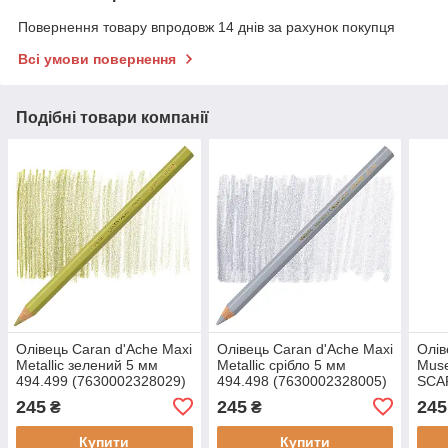
Повернення товару впродовж 14 днів за рахунок покупця
Всі умови повернення
Подібні товари компанії
Олівець Caran d'Ache Maxi
Олівець Caran d'Ache Maxi
Олів
Metallic зелений 5 мм
Metallic срібло 5 мм
Muse
494.499 (7630002328029)
494.498 (7630002328005)
SCAR
(763
245
245
245
₴
₴
Купити
Купити