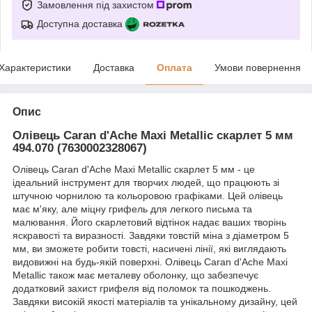
Замовлення під захистом
Доступна доставка
Характеристики
Доставка
Оплата
Умови повернення
Опис
Олівець Caran d'Ache Maxi Metallic скарлет 5 мм
494.070 (7630002328067)
Олівець Caran d'Ache Maxi Metallic скарлет 5 мм - це
ідеальний інструмент для творчих людей, що працюють зі
штучною чорнилою та кольоровою графіками. Цей олівець
має м'яку, але міцну грифель для легкого письма та
малювання. Його скарлетовий відтінок надає ваших творінь
яскравості та виразності. Завдяки товстій міна з діаметром 5
мм, ви зможете робити товсті, насичені лінії, які виглядають
видовижні на будь-якій поверхні. Олівець Caran d'Ache Maxi
Metallic також має металеву оболонку, що забезпечує
додатковий захист грифеля від поломок та пошкоджень.
Завдяки високій якості матеріалів та унікальному дизайну, цей