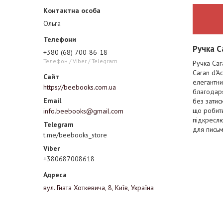
Ольга
Ручка C
+380 (68) 700-86-18
Телефон / Viber / Telegram
Ручка Car
Caran d'A
елегантни
https://beebooks.com.ua
благодаря
без затис
що робить
info.beebooks@gmail.com
підкреслю
для письм
t.me/beebooks_store
+380687008618
вул. Гната Хоткевича, 8, Київ, Україна