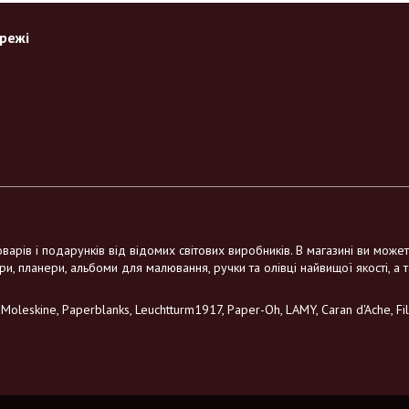
ережі
варів і подарунків від відомих світових виробників. В магазині ви може
ри, планери, альбоми для малювання, ручки та олівці найвищої якості, а 
leskine, Paperblanks, Leuchtturm1917, Paper-Oh, LAMY, Caran d'Ache, Filo