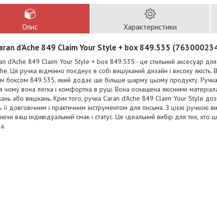
Опис
Характеристики
aran d'Ache 849 Claim Your Style + box 849.535 (7630002
an d'Ache 849 Claim Your Style + box 849.535 - це стильний аксесуар д
che. Ця ручка відмінно поєднує в собі вишуканий дизайн і високу якість.
м боксом 849.535, який додає ще більше шарму цьому продукту. Ручка
 чому вона легка і комфортна в руці. Вона оснащена якісними матеріал
кань або вицікань. Крім того, ручка Caran d'Ache 849 Claim Your Style до
 її довговічним і практичним інструментом для письма. З цією ручкою ви
ючи ваш індивідуальний смак і статус. Це ідеальний вибір для тих, хто ш
а.