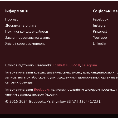
Інформація
Соціальні м
Про нас
Facebook
Доставка та оплата
Instagram
Політика конфіденційності
Pinterest
Захист персональних даних
YouTube
Якість і сервіс замовлень
LinkedIn
Служба підтримки Beebooks:
+380687008618
,
Telegram
.
Інтернет-магазин кращих дизайнерських аксесуарів, канцелярських то
записів, нотаток або скрапбукінг, щоденники, щотижневики, органайзе
світових брендів.
Інтернет-магазин
Beebooks
являється офіційним дилером продукції: Mo
чинним законодавством України.
© 2015-2024. Beebooks. PE Shymkov SS. VAT 3204417231.