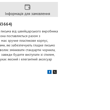
Інформація для замовлення
343664)
ля письма від швейцарського виробника
 Вона поставляється разом з
 має зручне пластикове корпус,
ами, які забезпечують гладке письмо
зволяє змінювати стандартні чорнила,
 завжди будете виступати зі стилем,
укає якісний і елегантний аксесуар