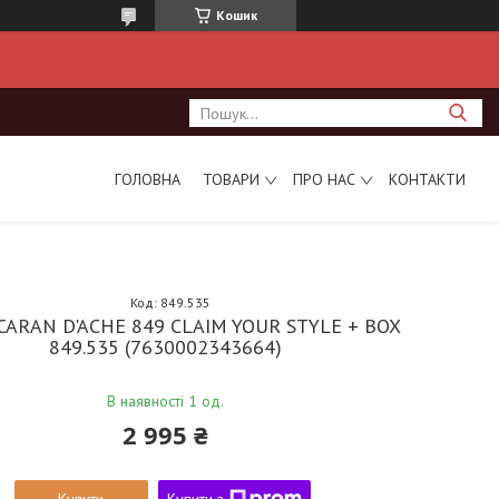
Кошик
ГОЛОВНА
ТОВАРИ
ПРО НАС
КОНТАКТИ
Код:
849.535
CARAN D'ACHE 849 CLAIM YOUR STYLE + BOX
849.535 (7630002343664)
В наявності 1 од.
2 995 ₴