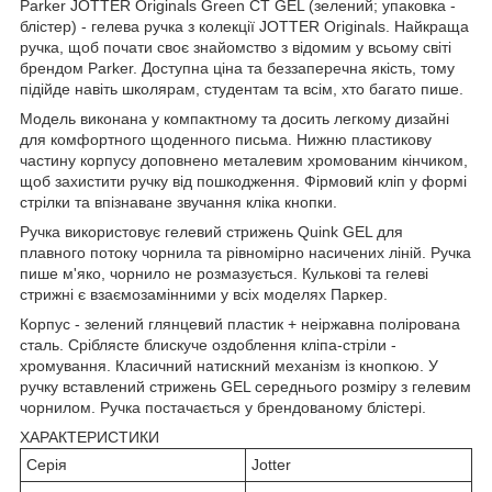
Parker JOTTER Originals Green CT GEL (зелений; упаковка -
блістер) - гелева ручка з колекції JOTTER Originals. Найкраща
ручка, щоб почати своє знайомство з відомим у всьому світі
брендом Parker. Доступна ціна та беззаперечна якість, тому
підійде навіть школярам, студентам та всім, хто багато пише.
Модель виконана у компактному та досить легкому дизайні
для комфортного щоденного письма. Нижню пластикову
частину корпусу доповнено металевим хромованим кінчиком,
щоб захистити ручку від пошкодження. Фірмовий кліп у формі
стрілки та впізнаване звучання кліка кнопки.
Ручка використовує гелевий стрижень Quink GEL для
плавного потоку чорнила та рівномірно насичених ліній. Ручка
пише м'яко, чорнило не розмазується. Кулькові та гелеві
стрижні є взаємозамінними у всіх моделях Паркер.
Корпус - зелений глянцевий пластик + неіржавна полірована
сталь. Сріблясте блискуче оздоблення кліпа-стріли -
хромування. Класичний натискний механізм із кнопкою. У
ручку вставлений стрижень GEL середнього розміру з гелевим
чорнилом. Ручка постачається у брендованому блістері.
ХАРАКТЕРИСТИКИ
Серія
Jotter