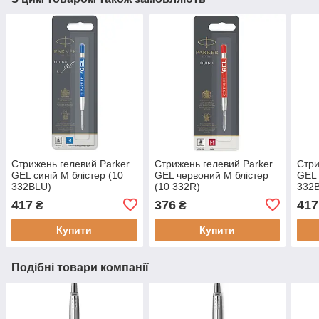
Стрижень гелевий Parker
Стрижень гелевий Parker
Стри
GEL синій М блістер (10
GEL червоний М блістер
GEL 
332BLU)
(10 332R)
332
417
376
417
₴
₴
Купити
Купити
Подібні товари компанії