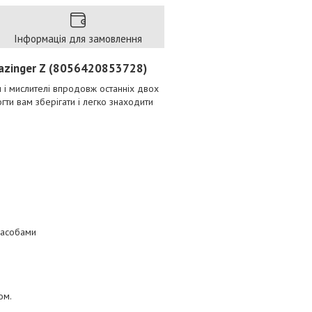
Інформація для замовлення
 Mazinger Z (8056420853728)
 і мислителі впродовж останніх двох
могти вам зберігати і легко знаходити
засобами
ом.