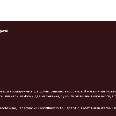
ережі
варів і подарунків від відомих світових виробників. В магазині ви може
ри, планери, альбоми для малювання, ручки та олівці найвищої якості, а 
leskine, Paperblanks, Leuchtturm1917, Paper-Oh, LAMY, Caran d'Ache, Filo