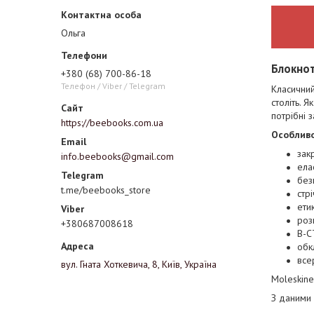
Ольга
Блокнот
+380 (68) 700-86-18
Телефон / Viber / Telegram
Класичний
століть. Я
потрібні з
https://beebooks.com.ua
Особливо
зак
info.beebooks@gmail.com
ела
без
t.me/beebooks_store
стр
ети
роз
+380687008618
В-С
обк
все
вул. Гната Хоткевича, 8, Київ, Україна
Moleskine
З даними