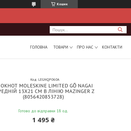
Кошик
ГОЛОВНА
ТОВАРИ
ПРО НАС
КОНТАКТИ
Код:
LEGNQP060A
ОКНОТ MOLESKINE LIMITED GŌ NAGAI
РЕДНІЙ 13Х21 СМ В ЛІНІЮ MAZINGER Z
(8056420853728)
Готово до відправки 18 од.
1 495 ₴