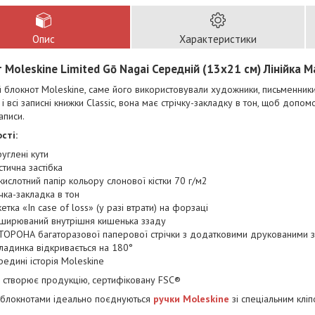
Опис
Характеристики
 Moleskine Limited Gō Nagai Середній (13х21 см) Лінійка
 блокнот Moleskine, саме його використовували художники, письменники
к і всі записні книжки Classic, вона має стрічку-закладку в тон, щоб допо
аписи.
сті:
руглені кути
стична застібка
кислотний папір кольору слонової кістки 70 г/м2
ічка-закладка в тон
кетка «In case of loss» (у разі втрати) на форзаці
ширюваний внутрішня кишенька ззаду
ТОРОНА багаторазової паперової стрічки з додатковими друкованими 
ладинка відкривається на 180°
редині історія Moleskine
 створює продукцію, сертифіковану FSC®
 блокнотами ідеально поєднуються
ручки Moleskine
зі спеціальним кліп