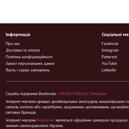
Інформація
Соціальні м
Про нас
Facebook
Доставка та оплата
Instagram
Політика конфіденційності
Pinterest
Захист персональних даних
YouTube
Якість і сервіс замовлень
LinkedIn
Служба підтримки Beebooks:
+380687008618
,
Telegram
.
Інтернет-магазин кращих дизайнерських аксесуарів, канцелярських то
записів, нотаток або скрапбукінг, щоденники, щотижневики, органайзе
світових брендів.
Інтернет-магазин
Beebooks
являється офіційним дилером продукції: Mo
чинним законодавством України.