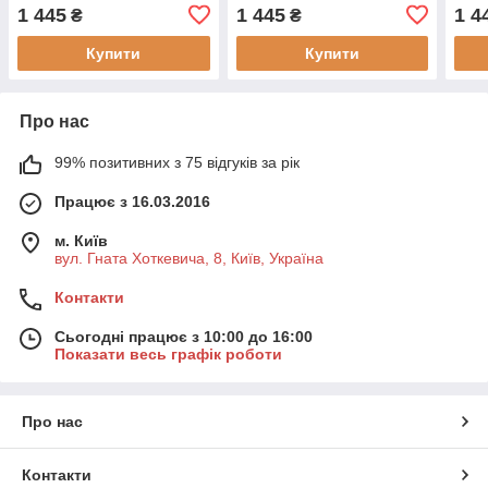
(QP090C2)
обкладинка
Горт
1 445
1 445
1 4
₴
₴
(8056420850895)
(8056420850956)
(805
Купити
Купити
Про нас
99% позитивних з 75 відгуків за рік
Працює з 16.03.2016
м. Київ
вул. Гната Хоткевича, 8, Київ, Україна
Контакти
Сьогодні працює з 10:00 до 16:00
Показати весь графік роботи
Про нас
Контакти