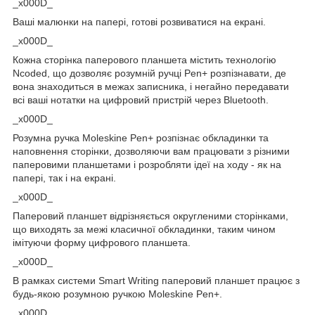
_x000D_
Ваші малюнки на папері, готові розвиватися на екрані.
_x000D_
Кожна сторінка паперового планшета містить технологію
Ncoded, що дозволяє розумній ручці Pen+ розпізнавати, де
вона знаходиться в межах записника, і негайно передавати
всі ваші нотатки на цифровий пристрій через Bluetooth.
_x000D_
Розумна ручка Moleskine Pen+ розпізнає обкладинки та
наповнення сторінки, дозволяючи вам працювати з різними
паперовими планшетами і розробляти ідеї на ходу - як на
папері, так і на екрані.
_x000D_
Паперовий планшет відрізняється округленими сторінками,
що виходять за межі класичної обкладинки, таким чином
імітуючи форму цифрового планшета.
_x000D_
В рамках системи Smart Writing паперовий планшет працює з
будь-якою розумною ручкою Moleskine Pen+.
_x000D_