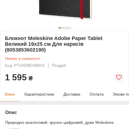
Блокнот Moleskine Adobe Paper Tablet
Великий 19х25 см Для нарисів
(8053853602190)
Немає в наявності
Код: PT4ADBEHBK01
Роздріб
1 595
₴
Опис
Характеристики
Доставка
Оплата
Умови п
Опис
Природно аналоговий, зручно цифровий, дуже Moleskine.