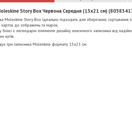
oleskine Story Box Червона Середня (13х21 см) (805834
ка Moleskine Story Box Ідеально підходить для зберігання, сортування т
а карток до зображень та марок.
 боксі є легендарні елементи дизайну класичного записника від надійн
их кутів.
щує три записника Moleskine формату 13х21 см.