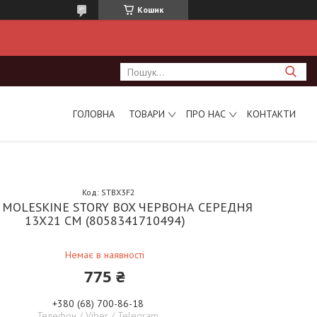
Кошик
ГОЛОВНА
ТОВАРИ
ПРО НАС
КОНТАКТИ
Код:
STBX3F2
 MOLESKINE STORY BOX ЧЕРВОНА СЕРЕДНЯ
13Х21 СМ (8058341710494)
Немає в наявності
775 ₴
+380 (68) 700-86-18
Телефон / Viber / Telegram