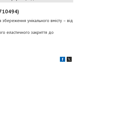
1710494)
а збереження унікального вмісту – від
ого еластичного закриття до