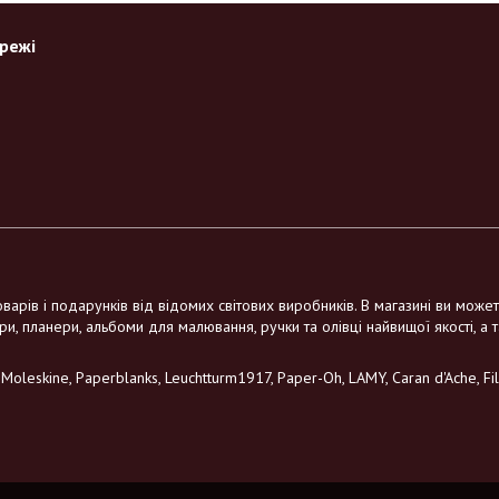
ережі
варів і подарунків від відомих світових виробників. В магазині ви може
ри, планери, альбоми для малювання, ручки та олівці найвищої якості, а 
leskine, Paperblanks, Leuchtturm1917, Paper-Oh, LAMY, Caran d'Ache, Filo