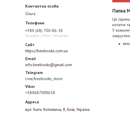
Папка M
Ольга
Ця скринь
нотаток т
У кожному
+380 (68) 700-86-18
закруглен
Телефон / Viber / Telegram
вмі
https://beebooks.com.ua
info.beebooks@gmail.com
t.me/beebooks_store
+380687008618
вул. Гната Хоткевича, 8, Київ, Україна