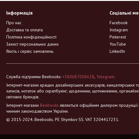
Інформація
Соціальні м
Про нас
Facebook
Доставка та оплата
Instagram
Політика конфіденційності
Pinterest
Захист персональних даних
YouTube
Якість і сервіс замовлень
LinkedIn
Служба підтримки Beebooks:
+380687008618
,
Telegram
.
Інтернет-магазин кращих дизайнерських аксесуарів, канцелярських то
записів, нотаток або скрапбукінг, щоденники, щотижневики, органайзе
світових брендів.
Інтернет-магазин
Beebooks
являється офіційним дилером продукції: Mo
чинним законодавством України.
© 2015-2024. Beebooks. PE Shymkov SS. VAT 3204417231.