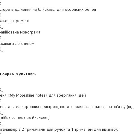
D_
сторе відділення на блискавці для особистих речей
D_
ульовані ремені
D_
равійована монограма
D_
скавки з логотипом
D_
і характеристики:
D_
еня «My Moleskine notes» для зберігання ідей
D_
еня для електронних пристроїв, що дозволяє залишатися на зв'язку (під
D_
адійна кишеня на блискавці
D_
рганайзер з 2 тримачами для ручок та 1 тримачем для візитівок