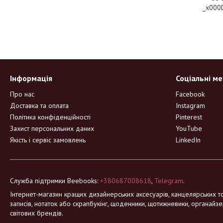
_x000
Інформація
Соціальні м
Про нас
Facebook
Доставка та оплата
Instagram
Політика конфіденційності
Pinterest
Захист персональних даних
YouTube
Якість і сервіс замовлень
LinkedIn
Служба підтримки Beebooks:
+380687008618
,
Telegram
.
Інтернет-магазин кращих дизайнерських аксесуарів, канцелярських то
записів, нотаток або скрапбукінг, щоденники, щотижневики, органайзе
світових брендів.