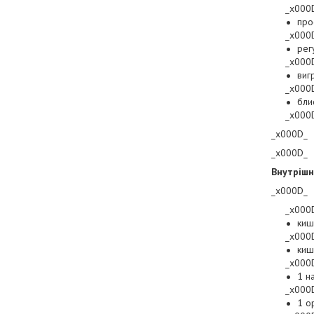
_x000
про
_x000
рег
_x000
виг
_x000
бли
_x000
_x000D_
_x000D_
Внутрішн
_x000D_
_x000
киш
_x000
киш
_x000
1 н
_x000
1 о