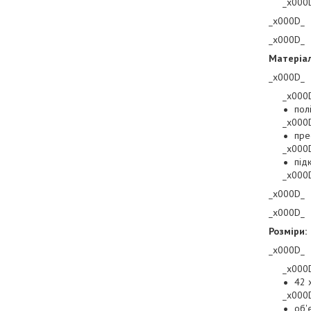
_x000
_x000D_
_x000D_
Матеріал
_x000D_
_x000
пол
_x000
пре
_x000
під
_x000
_x000D_
_x000D_
Розміри:
_x000D_
_x000
42 
_x000
об'є