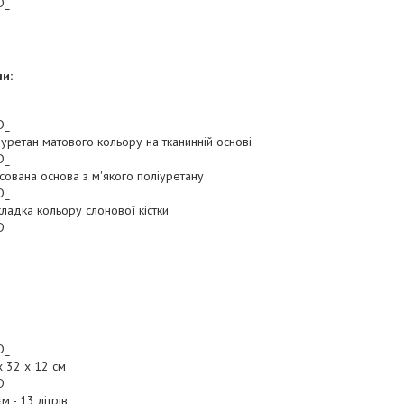
D_
и:
D_
іуретан матового кольору на тканинній основі
D_
сована основа з м'якого поліуретану
D_
кладка кольору слонової кістки
D_
D_
x 32 x 12 см
D_
м - 13 літрів