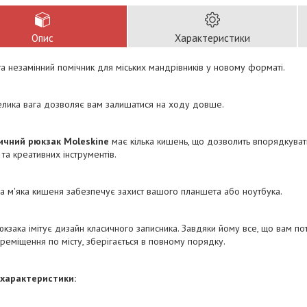
Опис
Характеристики
та незамінний помічник для міських мандрівників у новому форматі.
елика вага дозволяє вам залишатися на ходу довше.
ичний рюкзак Moleskine
має кілька кишень, що дозволить впорядкуват
 та креативних інструментів.
а м'яка кишеня забезпечує захист вашого планшета або ноутбука.
кзака імітує дизайн класичного записника. Завдяки йому все, що вам по
ереміщення по місту, зберігається в повному порядку.
 характеристики: