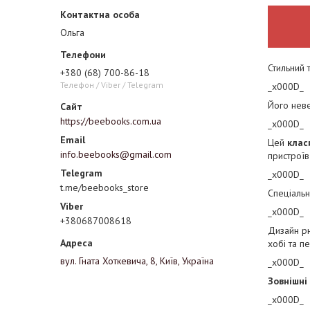
Ольга
Стильний 
+380 (68) 700-86-18
Телефон / Viber / Telegram
_x000D_
Його нев
https://beebooks.com.ua
_x000D_
Цей
клас
info.beebooks@gmail.com
пристроїв
_x000D_
t.me/beebooks_store
Спеціальн
_x000D_
+380687008618
Дизайн рю
хобі та п
вул. Гната Хоткевича, 8, Київ, Україна
_x000D_
Зовнішні
_x000D_