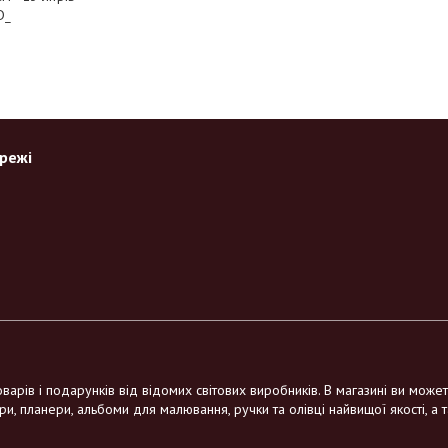
D_
ережі
варів і подарунків від відомих світових виробників. В магазині ви може
ри, планери, альбоми для малювання, ручки та олівці найвищої якості, а 