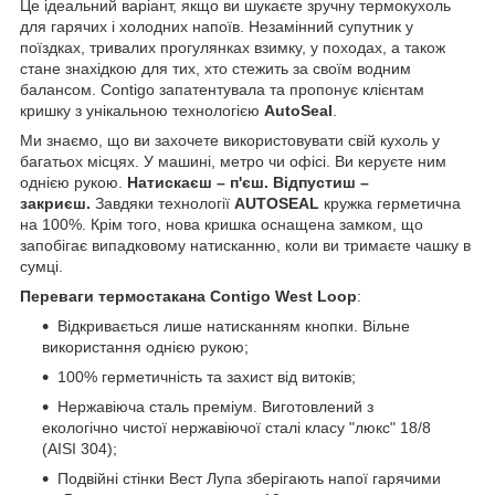
Це ідеальний варіант, якщо ви шукаєте зручну термокухоль
для гарячих і холодних напоїв. Незамінний супутник у
поїздках, тривалих прогулянках взимку, у походах, а також
стане знахідкою для тих, хто стежить за своїм водним
балансом. Contigo запатентувала та пропонує клієнтам
кришку з унікальною технологією
AutoSeal
.
Ми знаємо, що ви захочете використовувати свій кухоль у
багатьох місцях. У машині, метро чи офісі. Ви керуєте ним
однією рукою.
Натискаєш – п'єш. Відпустиш –
закриєш.
Завдяки технології
AUTOSEAL
кружка герметична
на 100%. Крім того, нова кришка оснащена замком, що
запобігає випадковому натисканню, коли ви тримаєте чашку в
сумці.
Переваги термостакана
Contigo West Loop
:
Відкривається лише натисканням кнопки. Вільне
використання однією рукою;
100% герметичність та захист від витоків;
Нержавіюча сталь преміум. Виготовлений з
екологічно чистої нержавіючої сталі класу "люкс" 18/8
(AISI 304);
Подвійні стінки Вест Лупа зберігають напої гарячими