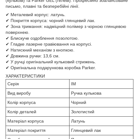
(кулькові) та Parker GEL (гелеві). Професійно збалансоване
письмо, плавні та безперебійні лінії.
✔ Металевий корпус: латунь.
✔ Покриття корпуса: чорний глянцевий лак.
✔ Зона тримання: надміцний полімер з чорною глянцевою
поверхнею.
✔ Блискуче оздоблення позолотою.
✔ Гладке лазерне гравіювання на корпусі.
✔ Натискний механізм з кнопкою.
✔ Довжина ручки: 13,6 см.
✔ У ручці оригінальний кульковий стрижень.
✔ Оригінальна подарункова коробка Parker.
ХАРАКТЕРИСТИКИ
Серія
IM
Вид виробу
Ручка кулькова
Колір корпуса
Чорний
Колір деталей
Золотистий
Матеріал корпуса
Латунь
Матеріал покриття
Глянцевий лак