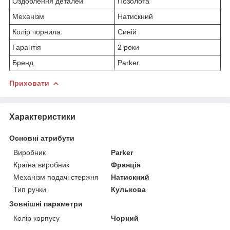
Оздоблення деталей
Позолота
Механізм
Натискний
Колір чорнила
Синій
Гарантія
2 роки
Бренд
Parker
Приховати
Характеристики
Основні атрибути
Виробник
Parker
Країна виробник
Франція
Механізм подачі стержня
Натискний
Тип ручки
Кулькова
Зовнішні параметри
Колір корпусу
Чорний