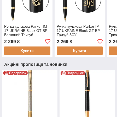
Ручка кулькова Parker IM
Ручка кулькова Parker IM
Ручк
17 UKRAINE Black GT BP
17 UKRAINE Black GT BP
17 U
Вогняний Тризуб
Тризуб ЗСУ
Три
(22032_T031y)
(22032_T039y)
(220
2 269
2 269
2 2
₴
₴
Купити
Купити
Акційні пропозиції та новинки
Подарунок
Подарунок