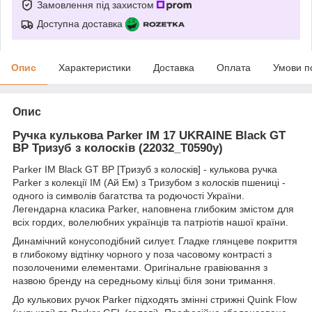
Замовлення під захистом
Доступна доставка
Опис
Характеристики
Доставка
Оплата
Умови п
Опис
Ручка кулькова Parker IM 17 UKRAINE Black GT
BP Тризуб з колосків (22032_T0590y)
Parker IM Black GT BP [Тризуб з колосків] - кулькова ручка
Parker з колекції IM (Ай Ем) з Тризубом з колосків пшениці -
одного із символів багатства та родючості України.
Легендарна класика Parker, наповнена глибоким змістом для
всіх гордих, волелюбних українців та патріотів нашої країни.
Динамічний конусоподібний силует. Гладке глянцеве покриття
в глибокому відтінку чорного у поза часовому контрасті з
позолоченими елементами. Оригінальне гравіювання з
назвою бренду на середньому кільці біля зони тримання.
До кулькових ручок Parker підходять змінні стрижні Quink Flow