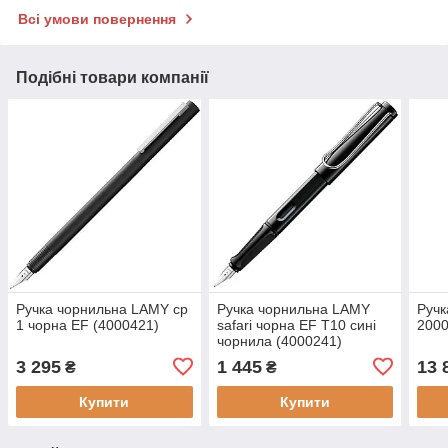
Всі умови повернення
Подібні товари компанії
Ручка чорнильна LAMY cp
Ручка чорнильна LAMY
Ручк
1 чорна EF (4000421)
safari чорна EF T10 сині
2000
чорнила (4000241)
3 295
1 445
13 
₴
₴
Купити
Купити