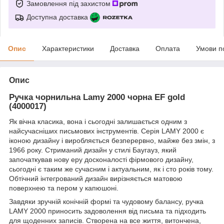
Замовлення під захистом
Доступна доставка
Опис
Характеристики
Доставка
Оплата
Умови п
Опис
Ручка чорнильна Lamy 2000 чорна EF gold
(4000017)
Як вічна класика, вона і сьогодні залишається одним з
найсучасніших письмових інструментів. Серія LAMY 2000 є
іконою дизайну і виробляється безперервно, майже без змін, з
1966 року. Стриманий дизайн у стилі Баугауз, який
започаткував нову еру досконалості фірмового дизайну,
сьогодні є таким же сучасним і актуальним, як і сто років тому.
Обтічний інтегрований дизайн вирізняється матовою
поверхнею та пером у капюшоні.
Завдяки зручній конічній формі та чудовому балансу, ручка
LAMY 2000 приносить задоволення від письма та підходить
для щоденних записів. Створена на все життя, витончена,