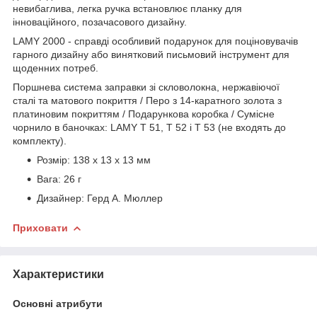
невибаглива, легка ручка встановлює планку для
інноваційного, позачасового дизайну.
LAMY 2000 - справді особливий подарунок для поціновувачів
гарного дизайну або винятковий письмовий інструмент для
щоденних потреб.
Поршнева система заправки зі скловолокна, нержавіючої
сталі та матового покриття / Перо з 14-каратного золота з
платиновим покриттям / Подарункова коробка / Сумісне
чорнило в баночках: LAMY T 51, T 52 і T 53 (не входять до
комплекту).
Розмір: 138 x 13 x 13 мм
Вага: 26 г
Дизайнер: Герд А. Мюллер
Приховати
Характеристики
Основні атрибути