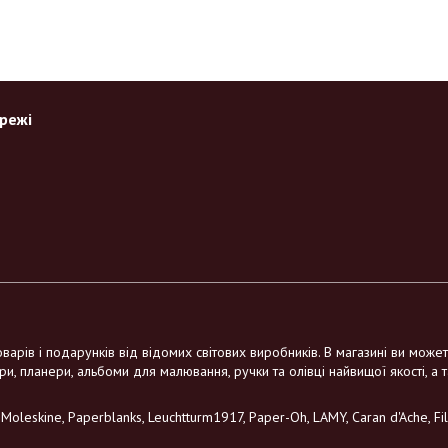
ережі
варів і подарунків від відомих світових виробників. В магазині ви може
ри, планери, альбоми для малювання, ручки та олівці найвищої якості, а 
leskine, Paperblanks, Leuchtturm1917, Paper-Oh, LAMY, Caran d'Ache, Filo