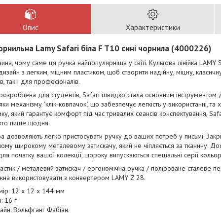
Опис
Характеристики
орнильна Lamy Safari біла F T10 сині чорнила (4000226)
чина, чому саме ця ручка найпопулярніша у світі. Культова лінійка LAMY 
дизайн з легким, міцним пластиком, щоб створити надійну, міцну, класичн
в, так і для професіоналів.
розроблена для студентів, Safari швидко стала основним інструментом д
дяки механізму "клік-ковпачок", що забезпечує легкість у використанні, 
ку, який гарантує комфорт під час тривалих сеансів конспектування, Saf
хто пише щодня.
ра дозволяють легко пристосувати ручку до ваших потреб у письмі. Закр
ому широкому металевому затискачу, який не чіпляється за тканину. Дос
для початку вашої колекції, щороку випускаються спеціальні серії кольор
астик / металевий затискач / ергономічна ручка / поліроване сталеве 
жна використовувати з конвертером LAMY Z 28.
мір: 12 х 12 х 144 мм
: 16 г
айн: Вольфганг Фабіан.