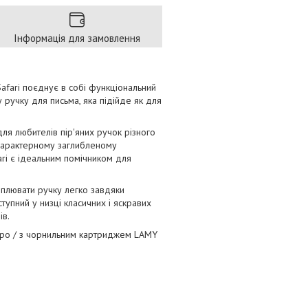
Інформація для замовлення
Safari поєднує в собі функціональний
у ручку для письма, яка підійде як для
ля любителів пір'яних ручок різного
та характерному заглибленому
ari є ідеальним помічником для
іплювати ручку легко завдяки
тупний у низці класичних і яскравих
ів.
перо / з чорнильним картриджем LAMY