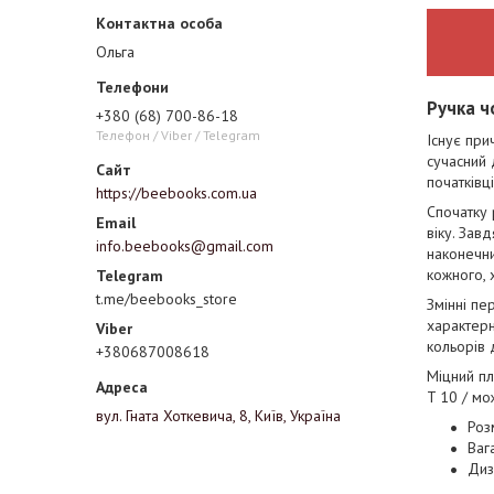
Ольга
Ручка ч
+380 (68) 700-86-18
Телефон / Viber / Telegram
Існує при
сучасний 
початківці
https://beebooks.com.ua
Спочатку 
віку. Зав
info.beebooks@gmail.com
наконечни
кожного, 
t.me/beebooks_store
Змінні пе
характерн
кольорів 
+380687008618
Міцний пл
T 10 / мо
вул. Гната Хоткевича, 8, Київ, Україна
Роз
Вага
Диз