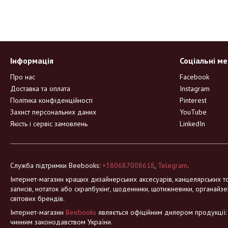
Інформація
Соціальні м
Про нас
Facebook
Доставка та оплата
Instagram
Політика конфіденційності
Pinterest
Захист персональних даних
YouTube
Якість і сервіс замовлень
LinkedIn
Служба підтримки Beebooks:
+380687008618
,
Telegram
.
Інтернет-магазин кращих дизайнерських аксесуарів, канцелярських то
записів, нотаток або скрапбукінг, щоденники, щотижневики, органайзе
світових брендів.
Інтернет-магазин
Beebooks
являється офіційним дилером продукції: Mo
чинним законодавством України.