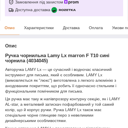
Замовлення під захистом
Доступна доставка
Опис
Характеристики
Доставка
Оплата
Умови п
Опис
Ручка чорнильна Lamy Lx marron F T10 сині
чорнила (4034045)
Авторучка LAMY Lx — це сучасний і водночас класичний
інструмент для письма, який є особливим. LAMY Lx
(вимовляється як "люкс") виготовлена з легкого алюмінію з
анодованим покриттям, що робить її одночасно стильним і
функціональним помічником для письма.
Ця ручка має таку ж напівпрозору контурну секцію, як і LAMY
AL-star, а металевий затискач пофарбований у той самий
колір, що й корпус ручки. Ручка LAMY Lx також має
спеціальне чорне глянцеве перо з невеликими
дизайнерськими особливостями.