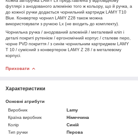
Кожна авторучка LAMY Lx представлена у відповідному
футлярі з анодованого алюмінію того ж кольору, що й ручка, а
до кожної ручки додається чорнильний картридж LAMY T10
Blue. Конвертер чорнил LAMY Z28 також можна
використовувати з ручкою Lx (не входить до комплекту).
Чорнильна ручка / анодований алюміній / металевий кліп і
деталі покриті рутенієм / ергономічний корпус / сталеве перо,
чорне PVD покриття / з синім чорнильним картриджем LAMY
T 10 / сумісний з конвертером LAMY Z 28 / в металевому
корпусі.
Приховати
Характеристики
Основні атрибути
Виробник
Lamy
Країна виробник
Німеччина
Колір
Синій
Тип ручки
Перова