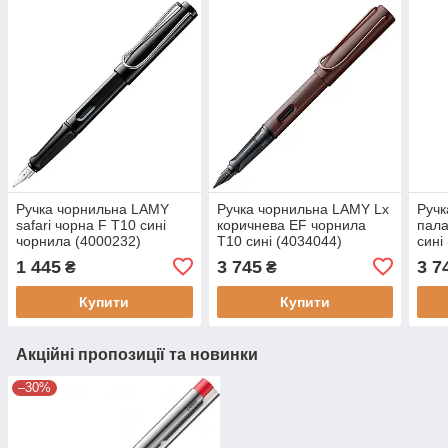
Ручка чорнильна LAMY
Ручка чорнильна LAMY Lx
Ручк
safari чорна F T10 сині
коричнева EF чорнила
пала
чорнила (4000232)
T10 сині (4034044)
сині
1 445
3 745
3 7
₴
₴
Купити
Купити
Акційні пропозиції та новинки
–30%