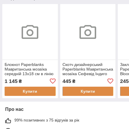
Блокнот Paperblanks
Скотч дизайнерський
Закл
Мавританська мозаїка
Paperblanks Мавританська
Pape
середній 13х18 см в лінію
мозаїка Сефевід Індиго
Bloo
м'який (9781439782163)
(9781439794197)
1 145
445
245
₴
₴
Купити
Купити
Про нас
99% позитивних з 75 відгуків за рік