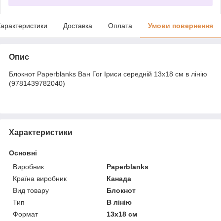
арактеристики
Доставка
Оплата
Умови повернення
Опис
Блокнот Paperblanks Ван Гог Іриси середній 13х18 см в лінію
(9781439782040)
Характеристики
Основні
Виробник
Paperblanks
Країна виробник
Канада
Вид товару
Блокнот
Тип
В лінію
Формат
13х18 см