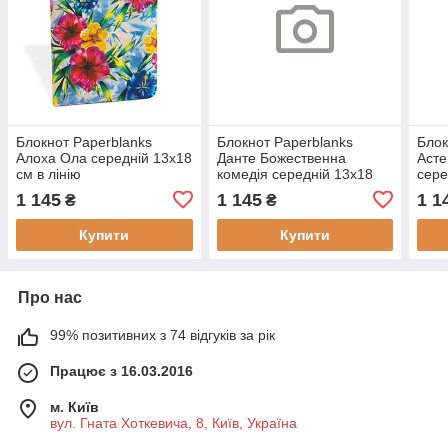
Блокнот Paperblanks
Блокнот Paperblanks
Блок
Алоха Ола середній 13х18
Данте Божественна
Асте
см в лінію
комедія середній 13х18
сере
(9781439726945)
см в лінію
(978
1 145
1 145
1 1
₴
₴
(9781439772317)
Купити
Купити
Про нас
99% позитивних з 74 відгуків за рік
Працює з 16.03.2016
м. Київ
вул. Гната Хоткевича, 8, Київ, Україна