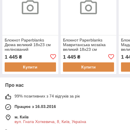
Блокнот Paperblanks
Блокнот Paperblanks
Блок
Дюма великий 18х23 см
Мавританська мозаїка
Мад
нелінований
великий 18х23 см
вели
(9781439764046)
нелінований м'який
нелі
1 445
1 445
1 4
₴
₴
(9781439782156)
(978
Купити
Купити
Про нас
99% позитивних з 74 відгуків за рік
Працює з 16.03.2016
м. Київ
вул. Гната Хоткевича, 8, Київ, Україна