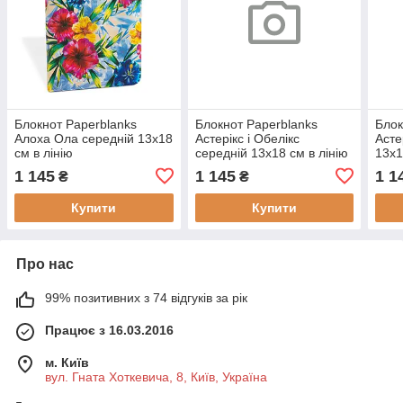
Блокнот Paperblanks
Блокнот Paperblanks
Блок
Алоха Ола середній 13х18
Астерікс і Обелікс
Асте
см в лінію
середній 13х18 см в лінію
13х1
(9781439726945)
(9781439797044)
(978
1 145
1 145
1 1
₴
₴
Купити
Купити
Про нас
99% позитивних з 74 відгуків за рік
Працює з 16.03.2016
м. Київ
вул. Гната Хоткевича, 8, Київ, Україна