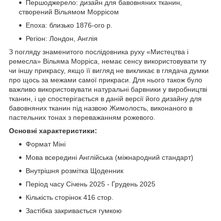
Першоджерело: дизайн для бавовняних тканин,
створений Вільямом Моррісом
Епоха: близько 1876-ого р.
Регіон: Лондон, Англія
З погляду знаменитого послідовника руху «Мистецтва і
ремесла» Вільяма Морріса, немає сенсу використовувати ту
чи іншу прикрасу, якщо її вигляд не викликає в глядача думки
про щось за межами самої прикраси. Для нього також було
важливо використовувати натуральні барвники у виробництві
тканин, і це спостерігається в даній версії його дизайну для
бавовняних тканин під назвою Жимолость, виконаного в
пастельних тонах з переважанням рожевого.
Основні характеристики:
Формат Міні
Мова всередині Англійська (міжнародний стандарт)
Внутрішня розмітка Щоденник
Період часу Січень 2025 - Грудень 2025
Кількість сторінок 416 стор.
Застібка закривається гумкою