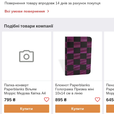
Повернення товару впродовж 14 днів за рахунок покупця
Всі умови повернення
Подібні товари компанії
Папка-конверт
Блокнот Paperblanks
Пена
Paperblanks Вільям
Голограма Призма міні
Pape
Морріс Медова Квітка А4
10х14 см в лінію
Морр
(9781439797655)
(9781439716168)
(978
795
895
645
₴
₴
Купити
Купити