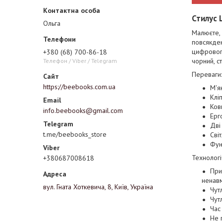
Стилус 
Ольга
Малюєте, 
повсякден
цифрового
+380 (68) 700-86-18
чорний, с
Телефон / Viber / Telegram
Переваги:
https://beebooks.com.ua
М'я
Клі
Ков
info.beebooks@gmail.com
Ерг
Дві
t.me/beebooks_store
Сві
Фун
Технологі
+380687008618
При
ненавм
вул. Гната Хоткевича, 8, Київ, Україна
Чут
Чут
Час
Не 