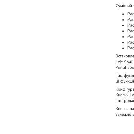
Сумісний 
iPad
iPad
iPad
iPa
iPad
iPad
iPa
Встановл
LAMY safa
Pencil аб
Такі функ
ці функці
Конфігура
Кнопки LA
інтегрова
Кнопки на
залежно в