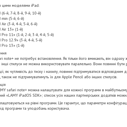
з цими моделями iPad:
 (6-й, 7-й, 8-й, 9-й, 10-й)
 min (5-й, 6-й)
 Air (3-й, 4-й, 5-й, 6-й)
d Air 13» (1-й)
 Pro 11» (1-й, 2-й, 3-й, 4-й, 5-й)
 Pro 12.9» (3-й, 4-й, 5-й)
d Pro 13» (1-й)
ення
ri note+ не потребує встановлення. Як тільки його вмикають, він одразу
о інші стилуси не можна використовувати паралельно. Вони повинні бути 
ції, як чутливість до тиску і нахилу, повинні підтримуватися відповідним
ї, також не підтримуватимуть їх для Apple Pencil або інших стилусів.
ція
MY safari note+ можна налаштувати для кожної програми в майбутньому
ний «LAMY iPadOS SDK»; список усіх наших партнерських додатків можна
лаштовуються на рівні програми. Це гарантує, що параметри конфігура
ід програми та уподобань користувача.