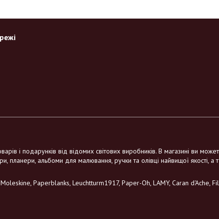
ережі
варів і подарунків від відомих світових виробників. В магазині ви може
ри, планери, альбоми для малювання, ручки та олівці найвищої якості, а 
leskine, Paperblanks, Leuchtturm1917, Paper-Oh, LAMY, Caran d'Ache, Filo