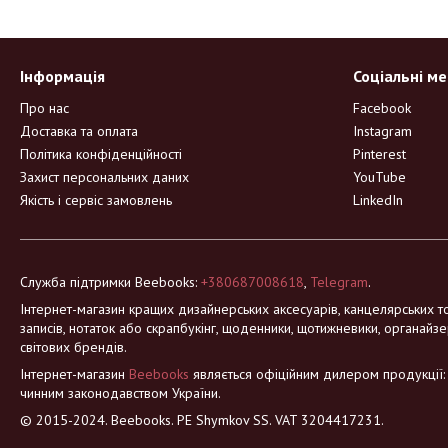
Інформація
Соціальні м
Про нас
Facebook
Доставка та оплата
Instagram
Політика конфіденційності
Pinterest
Захист персональних даних
YouTube
Якість і сервіс замовлень
LinkedIn
Служба підтримки Beebooks:
+380687008618
,
Telegram
.
Інтернет-магазин кращих дизайнерських аксесуарів, канцелярських то
записів, нотаток або скрапбукінг, щоденники, щотижневики, органайзе
світових брендів.
Інтернет-магазин
Beebooks
являється офіційним дилером продукції: Mo
чинним законодавством України.
© 2015-2024. Beebooks. PE Shymkov SS. VAT 3204417231.