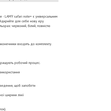
е - LAMY safari note+ є універсальним
Відкрийте для себе нову еру
ьорах: червоний, білий, повністю
наконечники входять до комплекту.
окращують робочий процес.
використання
ведення, щоб запобігти
ної ширини лінії
ок).