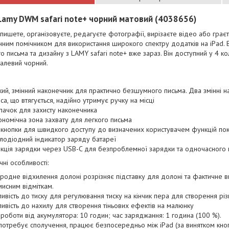
Lamy DWM safari note+ чорний матовий (4038656)
пишете, організовуєте, редагуєте фотографії, вирізаєте відео або граєт
ним помічником для використання широкого спектру додатків на iPad. 
 письма та дизайну з LAMY safari note+ вже зараз. Він доступний у 4 кол
талевий чорний.
кий, змінний наконечник для практично безшумного письма. Два змінні 
пса, що втягується, надійно утримує ручку на місці
пачок для захисту наконечника
ономічна зона захвату для легкого письма
 кнопки для швидкого доступу до визначених користувачем функцій п
тлодіодний індикатор заряду батареї
кція зарядки через USB-C для безпроблемної зарядки та одночасного 
чні особливості:
родне відхилення долоні розрізняє підставку для долоні та фактичне в
исним відміткам.
ливість до тиску для регулювання тиску на кінчик пера для створення різ
ливість до нахилу для створення тіньових ефектів на малюнку
 роботи від акумулятора: 10 годин; час заряджання: 1 година (100 %).
потребує сполучення, працює безпосередньо між iPad (за винятком кноп