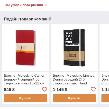
Всі умови повернення
Подібні товари компанії
Блокнот Moleskine Cahier
Блокнот Moleskine Limited
Блок
Бордовий середній 80
Denim середній 240
Deni
сторінок в лінію 13х21 см
сторінок в лінію Hand
стор
(9788862931014)
Wash 13х21 см
13х2
845
1 145
1 1
₴
₴
(8058341710739)
(805
Купити
Купити