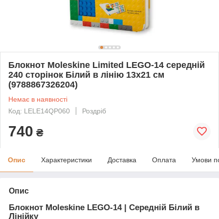
Блокнот Moleskine Limited LEGO-14 середній
240 сторінок Білий в лінію 13х21 см
(9788867326204)
Немає в наявності
Код: LELE14QP060
Роздріб
740
₴
Опис
Характеристики
Доставка
Оплата
Умови п
Опис
Блокнот Moleskine LEGO-14 | Середній Білий в
Лінійку