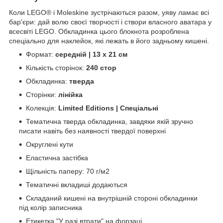
Коли LEGO® і Moleskine зустрічаються разом, уяву ламає всі
бар'єри: дай волю своєї творчості і створи власного аватара у
всесвіті LEGO. Обкладинка цього блокнота розроблена
спеціально для наклейок, які лежать в його задньому кишені.
Формат:
середній | 13 х 21 см
Кількість сторінок:
240 стор
Обкладинка:
тверда
Сторінки:
лінійка
Колекція:
Limited Editions | Спеціальні
Тематична тверда обкладинка, завдяки якій зручно
писати навіть без наявності твердої поверхні
Округлені кути
Еластична застібка
Щільність паперу: 70 г/м2
Тематичні вкладиші додаються
Складаний кишені на внутрішній стороні обкладинки
під колір записника
Етикетка "У разі втрати" на форзаці