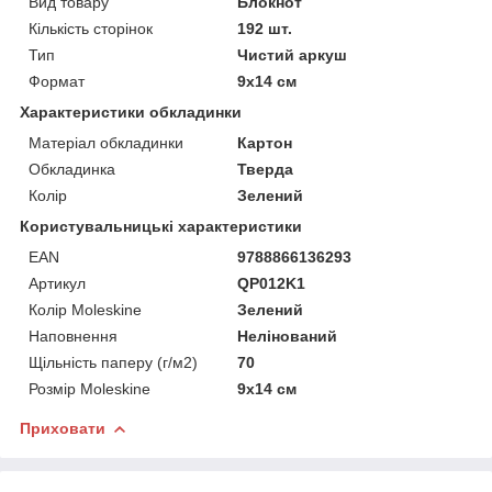
Вид товару
Блокнот
Кількість сторінок
192 шт.
Тип
Чистий аркуш
Формат
9х14 см
Характеристики обкладинки
Матеріал обкладинки
Картон
Обкладинка
Тверда
Колір
Зелений
Користувальницькі характеристики
EAN
9788866136293
Артикул
QP012K1
Колір Moleskine
Зелений
Наповнення
Нелінований
Щільність паперу (г/м2)
70
Розмір Moleskine
9х14 см
Приховати