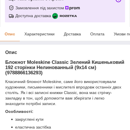
Замовлення під захистом
Доступна доставка
Опис
Характеристики
Доставка
Оплата
Умови п
Опис
Блокнот Moleskine Classic Зелений Кишеньковий
192 сторінки Нелинованный (9х14 см)
(9788866136293)
Класичний блокнот Moleskine, саме його використовували
художники, письменники і мислителі впродовж останніх двох
століть. Як і всі записні книжки Classic, вона має стрічку-
закладку в тон, щоб допомогти вам зберігати і легко
знаходити потрібні записи.
Особливості:
закруглені кути
еластична застібка