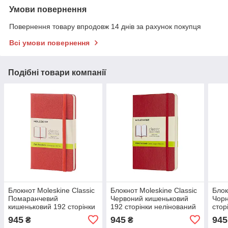
Умови повернення
Повернення товару впродовж 14 днів за рахунок покупця
Всі умови повернення
Подібні товари компанії
Блокнот Moleskine Classic
Блокнот Moleskine Classic
Блок
Помаранчевий
Червоний кишеньковий
Чорн
кишеньковий 192 сторінки
192 сторінки нелінований
стор
нелінований 9х14 см
М'який 9х14 см
см (
945
945
945
₴
₴
(8051272893656)
(8055002854610)