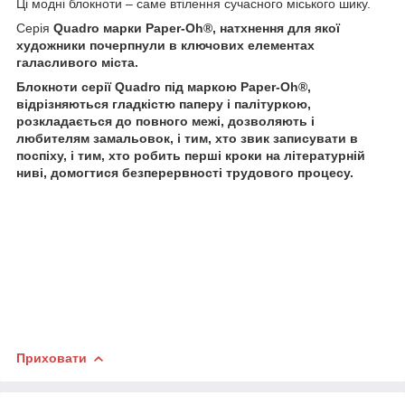
Ці модні блокноти – саме втілення сучасного міського шику.
Серія
Quadro
марки
Paper-Oh®
, натхнення для якої
художники почерпнули в ключових елементах
галасливого міста.
Блокноти серії
Quadro
під маркою
Paper-Oh®
,
відрізняються гладкістю паперу і палітуркою,
розкладається до повного межі, дозволяють і
любителям замальовок, і тим, хто звик записувати в
поспіху, і тим, хто робить перші кроки на літературній
ниві, домогтися безперервності трудового процесу.
Приховати