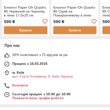
Блокнот Paper-Oh Quadro
Блокнот Paper-Oh Quadro
Блок
B5 Червоний на Чорному
B5 Сірий на
B5 С
в лінію 17,6х25 см
Помаранчевому в лінію
ліні
(OH9056-4)
17,6х25 см (OH9058-8)
0) (
590
590
590
₴
₴
(9781439790564)
(9781439790588)
Купити
Купити
Про нас
99% позитивних з 75 відгуків за рік
Працює з 16.03.2016
м. Київ
вул. Гната Хоткевича, 8, Київ, Україна
Контакти
Сьогодні працює з 10:00 до 16:00
Показати весь графік роботи