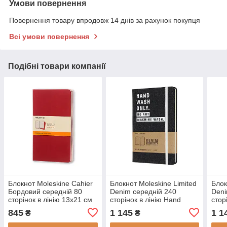
Умови повернення
Повернення товару впродовж 14 днів за рахунок покупця
Всі умови повернення
Подібні товари компанії
Блокнот Moleskine Cahier
Блокнот Moleskine Limited
Блок
Бордовий середній 80
Denim середній 240
Deni
сторінок в лінію 13х21 см
сторінок в лінію Hand
стор
(9788862931014)
Wash 13х21 см
13х2
845
1 145
1 1
₴
₴
(8058341710739)
(805