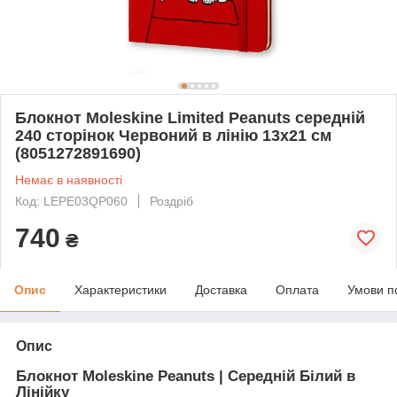
Блокнот Moleskine Limited Peanuts середній
240 сторінок Червоний в лінію 13х21 см
(8051272891690)
Немає в наявності
Код: LEPE03QP060
Роздріб
740
₴
Опис
Характеристики
Доставка
Оплата
Умови п
Опис
Блокнот Moleskine Peanuts | Середній Білий в
Лінійку