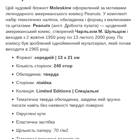
Цей чудовий блокнот
Moleskine
оформлений за мотивами
легендарного американського коміксу Peanuts. У комплекті
набір тематичних наліпок, обкладинка і форзац з малюнками
та цитатами.
Peanuts
(англ. Дрібнота пузата) — щоденний
американський комікс, створений
Чарльзом М. Шульцом
і
виходив з 2 жовтня 1950 року по 13 лютого 2000 року. По
коміксу був зроблений однойменний мультсеріал, який почав
виходити в 1965 році.
Формат:
середній | 13 х 21 см
Кількість сторінок:
240 стор
Обкладинка:
тверда
Сторінки:
лінійка
Колекція:
Limited Editions | Спеціальні
Тематична тверда обкладинка, завдяки якій зручно
писати навіть без наявності твердої поверхні
Округлені кути
Еластична застібка
Щільність паперу: 70 г/м2
Тематичні вкладиші додаються