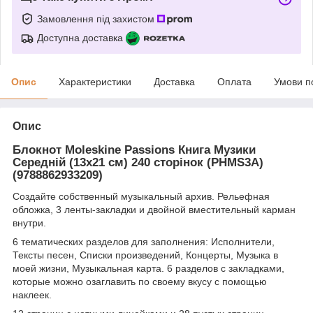
Замовлення під захистом
Доступна доставка
Опис
Характеристики
Доставка
Оплата
Умови п
Опис
Блокнот Moleskine Passions Книга Музики
Середній (13х21 см) 240 сторінок (PHMS3A)
(9788862933209)
Создайте собственный музыкальный архив. Рельефная
обложка, 3 ленты-закладки и двойной вместительный карман
внутри.
6 тематических разделов для заполнения: Исполнители,
Тексты песен, Списки произведений, Концерты, Музыка в
моей жизни, Музыкальная карта. 6 разделов с закладками,
которые можно озаглавить по своему вкусу с помощью
наклеек.