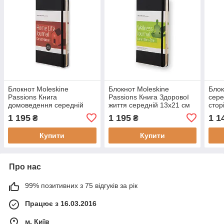
Блокнот Moleskine
Блокнот Moleskine
Блок
Passions Книга
Passions Книга Здорової
сере
домоведення середній
життя середній 13х21 см
стор
13х21 см 240 сторінок
240 сторінок (PHWL3A)
Чер
1 195
1 195
1 1
₴
₴
(PHHO3A)
(9788862933186)
(978
(9788866131564)
Купити
Купити
Про нас
99% позитивних з 75 відгуків за рік
Працює з 16.03.2016
м. Київ