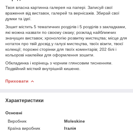
Твоя власна картинна галерея на папері. Записуй свої
враження від виставок, галерей та вернісажів. Збирай свої
думки та ідеї.
Зошит містить 5 тематичних розділів і 5 розділів з закладками,
які можна назвати по своєму смаку; розклад найближчих
значущих виставок; хронологію розвитку мистецтва; місце для
нотаток про твій досвід у галузі мистецтва, твоїх візити, твоєї
колекції; порожні сторінки для твоїх коментарів; 202 білі і
кольорові наклейки для оформлення зошити.
Обкладинка і корінець з чорним глянсовим тисненням.
Подвійний місткий внутрішній кишеню.
Приховати
Характеристики
Основні
Виробник
Moleskine
Країна виробник
Італія