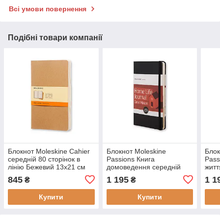
Всі умови повернення
Подібні товари компанії
Блокнот Moleskine Cahier
Блокнот Moleskine
Блок
середній 80 сторінок в
Passions Книга
Pass
лінію Бежевий 13х21 см
домоведення середній
житт
(9788883704987)
13х21 см 240 сторінок
240 
845
1 195
1 1
₴
₴
(PHHO3A)
(978
(9788866131564)
Купити
Купити