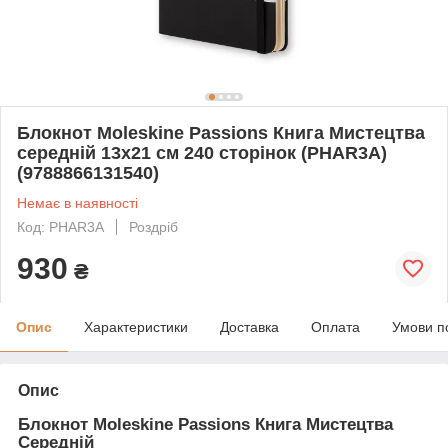
Блокнот Moleskine Passions Книга Мистецтва
середній 13х21 см 240 сторінок (PHAR3A)
(9788866131540)
Немає в наявності
Код: PHAR3A
Роздріб
930
₴
Опис
Характеристики
Доставка
Оплата
Умови п
Опис
Блокнот Moleskine Passions Книга Мистецтва
Середній