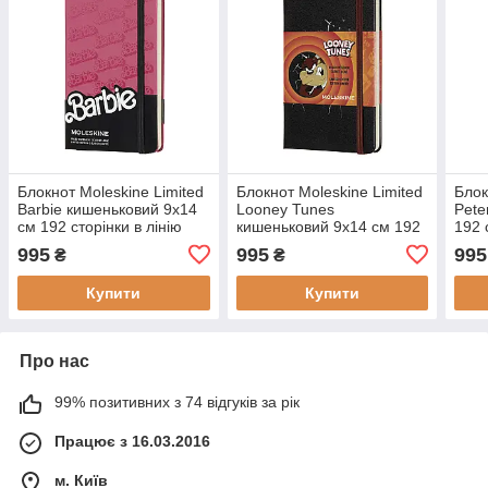
Блокнот Moleskine Limited
Блокнот Moleskine Limited
Блок
Barbie кишеньковий 9х14
Looney Tunes
Pete
см 192 сторінки в лінію
кишеньковий 9х14 см 192
192 
(8058341716755)
сторінки в лінію Таз
Зеле
995
995
995
₴
₴
(8058647621098)
(805
Купити
Купити
Про нас
99% позитивних з 74 відгуків за рік
Працює з 16.03.2016
м. Київ