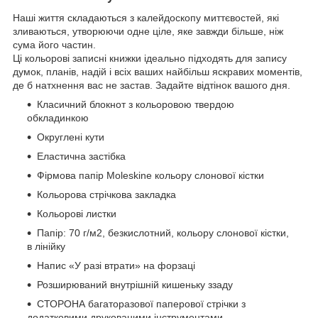
Наші життя складаються з калейдоскопу миттєвостей, які
зливаються, утворюючи одне ціле, яке завжди більше, ніж
сума його частин.
Ці кольорові записні книжки ідеально підходять для запису
думок, планів, надій і всіх ваших найбільш яскравих моментів,
де б натхнення вас не застав. Задайте відтінок вашого дня.
Класичний блокнот з кольоровою твердою
обкладинкою
Округлені кути
Еластична застібка
Фірмова папір Moleskine кольору слонової кістки
Кольорова стрічкова закладка
Кольорові листки
Папір: 70 г/м2, безкислотний, кольору слонової кістки,
в лінійку
Напис «У разі втрати» на форзаці
Розширюваний внутрішній кишеньку ззаду
СТОРОНА багаторазової паперової стрічки з
додатковими друкованими інструментами