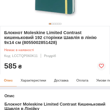
Блокнот Moleskine Limited Contrast
кишеньковий 192 сторінки Шавлія в лінію
9х14 см (8055002851428)
Немає в наявності
Код: LCCTQP060K11
Роздріб
585
₴
Опис
Характеристики
Доставка
Оплата
Умови п
Опис
Блокнот Moleskine Limited Contrast Кишеньковий
Шавлія в Лінійку