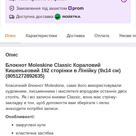
Замовлення під захистом
Доступна доставка
Опис
Характеристики
Доставка
Оплата
Умови п
Опис
Блокнот Moleskine Classic Кораловий
Кишеньковий 192 сторінки в Лінійку (9х14 см)
(8051272892635)
Класичний блокнот Moleskine, саме його використовували
художники, письменники і мислителі впродовж останніх двох
століть. Як і всі записні книжки Classic, вона має стрічку-
закладку в тон, щоб допомогти вам зберігати і легко
знаходити потрібні записи.
Особливості:
закруглені кути
еластична застібка