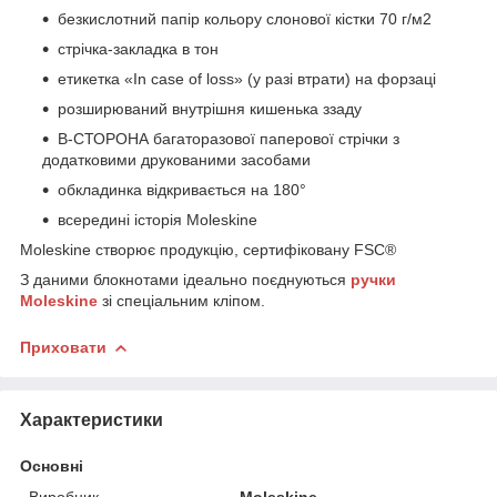
безкислотний папір кольору слонової кістки 70 г/м2
стрічка-закладка в тон
етикетка «In case of loss» (у разі втрати) на форзаці
розширюваний внутрішня кишенька ззаду
В-СТОРОНА багаторазової паперової стрічки з
додатковими друкованими засобами
обкладинка відкривається на 180°
всередині історія Moleskine
Moleskine створює продукцію, сертифіковану FSC®
З даними блокнотами ідеально поєднуються
ручки
Moleskine
зі спеціальним кліпом.
Приховати
Характеристики
Основні
Виробник
Moleskine