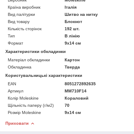
Країна виробник
Італія
Вид палітурки
Шитво на нитку
Вид товару
Блокнот
Кількість сторінок
192 шт.
Тип
В лінію
Формат
9х14 см
Характеристики обкладинки
Матеріал обкладинки
Картон
Обкладинка
Тверда
Користувальницькі характеристики
EAN
8051272892635
Артикул
MM710F14
Колір Moleskine
Кораловий
Щільність паперу (г/м2)
70
Розмір Moleskine
9х14 см
Приховати