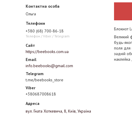
Ольга
Блокнот L
+380 (68) 700-86-18
Телефон / Viber / Telegram
Великий ф
будь-яког
поля для 
https://beebooks.com.ua
задній об
наклейка 
info.beebooks@gmail.com
t.me/beebooks_store
+380687008618
вул. Гната Хоткевича, 8, Київ, Україна