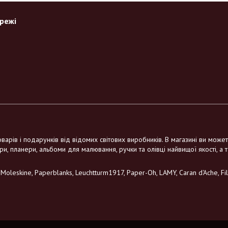
ережі
варів і подарунків від відомих світових виробників. В магазині ви може
ри, планери, альбоми для малювання, ручки та олівці найвищої якості, а 
leskine, Paperblanks, Leuchtturm1917, Paper-Oh, LAMY, Caran d'Ache, Filo