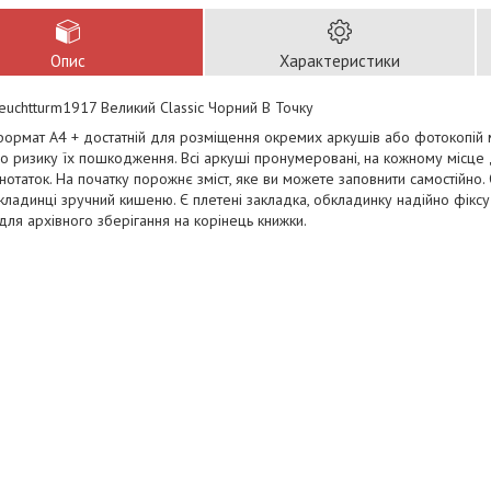
Опис
Характеристики
euchtturm1917 Великий Classic Чорний В Точку
ормат А4 + достатній для розміщення окремих аркушів або фотокопій м
о ризику їх пошкодження. Всі аркуші пронумеровані, на кожному місце 
нотаток. На початку порожнє зміст, яке ви можете заповнити самостійно.
кладинці зручний кишеню. Є плетені закладка, обкладинку надійно фіксує
для архівного зберігання на корінець книжки.