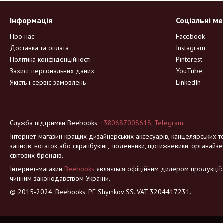
Інформація
Соціальні м
Про нас
Facebook
Доставка та оплата
Instagram
Політика конфіденційності
Pinterest
Захист персональних даних
YouTube
Якість і сервіс замовлень
LinkedIn
Служба підтримки Beebooks:
+380687008618
,
Telegram
.
Інтернет-магазин кращих дизайнерських аксесуарів, канцелярських то
записів, нотаток або скрапбукінг, щоденники, щотижневики, органайзе
світових брендів.
Інтернет-магазин
Beebooks
являється офіційним дилером продукції: Mo
чинним законодавством України.
© 2015-2024. Beebooks. PE Shymkov SS. VAT 3204417231.