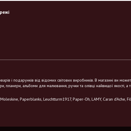
ережі
варів і подарунків від відомих світових виробників. В магазині ви може
ри, планери, альбоми для малювання, ручки та олівці найвищої якості, а 
leskine, Paperblanks, Leuchtturm1917, Paper-Oh, LAMY, Caran d'Ache, Filo