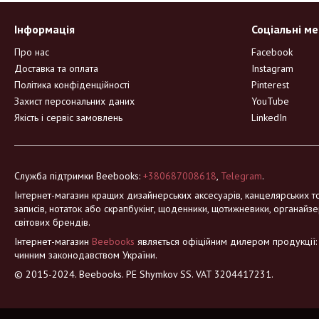
Інформація
Соціальні м
Про нас
Facebook
Доставка та оплата
Instagram
Політика конфіденційності
Pinterest
Захист персональних даних
YouTube
Якість і сервіс замовлень
LinkedIn
Служба підтримки Beebooks:
+380687008618
,
Telegram
.
Інтернет-магазин кращих дизайнерських аксесуарів, канцелярських то
записів, нотаток або скрапбукінг, щоденники, щотижневики, органайзе
світових брендів.
Інтернет-магазин
Beebooks
являється офіційним дилером продукції: Mo
чинним законодавством України.
© 2015-2024. Beebooks. PE Shymkov SS. VAT 3204417231.