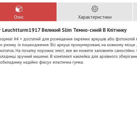
Опис
Характеристики
 Leuchtturm1917 Великий Slim Темно-синій В Клітинку
ормат А4 + достатній для розміщення окремих аркушів або фотокопій м
о ризику їх пошкодження. Всі аркуші пронумеровані, на кожному місце 
нотаток. На початку порожнє зміст, яке ви можете заповнити самостійно.
кладинці зручний кишеню. В комплекті наклейка для архівного зберігання
 обкладинку надійно фіксує еластична гумка.