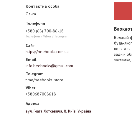
Ольга
Блокнот
+380 (68) 700-86-18
Телефон / Viber / Telegram
Великий ф
будь-яког
поля для 
https://beebooks.com.ua
задній об
закладка,
info.beebooks@gmail.com
t.me/beebooks_store
+380687008618
вул. Гната Хоткевича, 8, Київ, Україна