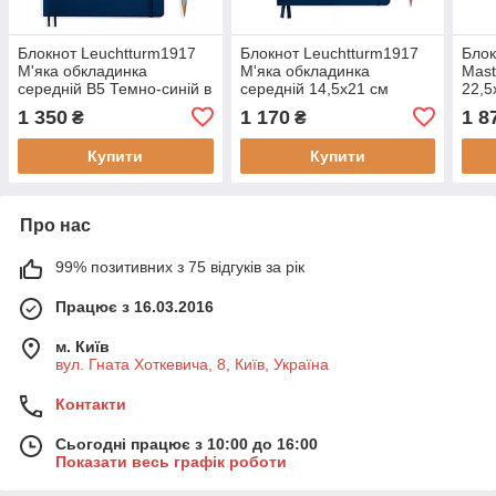
Блокнот Leuchtturm1917
Блокнот Leuchtturm1917
Блок
М'яка обкладинка
М'яка обкладинка
Mast
середній В5 Темно-синій в
середній 14,5х21 см
22,5
крапку 17,8х25,4 см
Темно-синій в крапку
ліні
1 350
1 170
1 8
₴
₴
(349301)
(362850)
Купити
Купити
Про нас
99% позитивних з 75 відгуків за рік
Працює з 16.03.2016
м. Київ
вул. Гната Хоткевича, 8, Київ, Україна
Контакти
Сьогодні працює з 10:00 до 16:00
Показати весь графік роботи