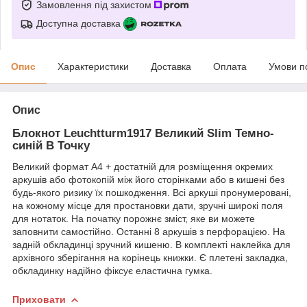
Замовлення під захистом
Доступна доставка
Опис
Характеристики
Доставка
Оплата
Умови п
Опис
Блокнот Leuchtturm1917 Великий Slim Темно-
синій В Точку
Великий формат А4 + достатній для розміщення окремих
аркушів або фотокопій між його сторінками або в кишені без
будь-якого ризику їх пошкодження. Всі аркуші пронумеровані,
на кожному місце для простановки дати, зручні широкі поля
для нотаток. На початку порожнє зміст, яке ви можете
заповнити самостійно. Останні 8 аркушів з перфорацією. На
задній обкладинці зручний кишеню. В комплекті наклейка для
архівного зберігання на корінець книжки. Є плетені закладка,
обкладинку надійно фіксує еластична гумка.
Приховати