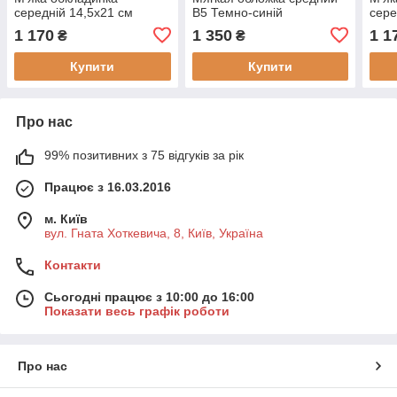
середній 14,5х21 см
В5 Темно-синій
сере
Темно-синій в крапку
нелинованный 17,8х25,4
ліні
1 170
1 350
1 1
₴
₴
(362850)
см (349299)
(400
Купити
Купити
Про нас
99% позитивних з 75 відгуків за рік
Працює з 16.03.2016
м. Київ
вул. Гната Хоткевича, 8, Київ, Україна
Контакти
Сьогодні працює з 10:00 до 16:00
Показати весь графік роботи
Про нас