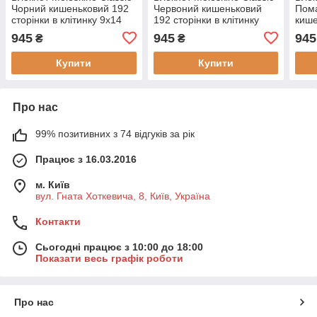
Чорний кишеньковий 192
Червоний кишеньковий
Пом
сторінки в клітинку 9х14
192 сторінки в клітинку
кише
см (9788883701023)
М'який 9х14 см
в кл
945
945
945
₴
₴
(8055002854603)
(805
Купити
Купити
Про нас
99% позитивних з 74 відгуків за рік
Працює з 16.03.2016
м. Київ
вул. Гната Хоткевича, 8, Київ, Україна
Контакти
Сьогодні працює з 10:00 до 18:00
Показати весь графік роботи
Про нас