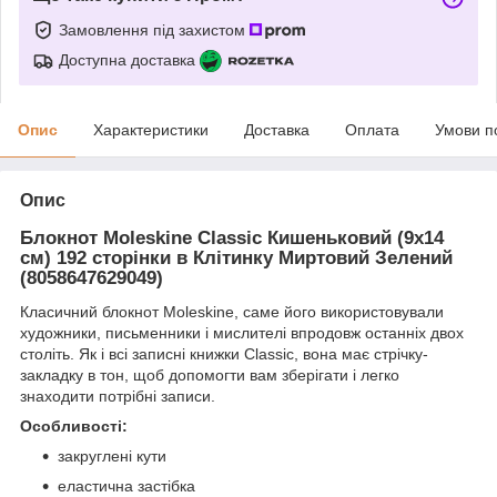
Замовлення під захистом
Доступна доставка
Опис
Характеристики
Доставка
Оплата
Умови п
Опис
Блокнот Moleskine Classic Кишеньковий (9х14
см) 192 сторінки в Клітинку Миртовий Зелений
(8058647629049)
Класичний блокнот Moleskine, саме його використовували
художники, письменники і мислителі впродовж останніх двох
століть. Як і всі записні книжки Classic, вона має стрічку-
закладку в тон, щоб допомогти вам зберігати і легко
знаходити потрібні записи.
Особливості:
закруглені кути
еластична застібка