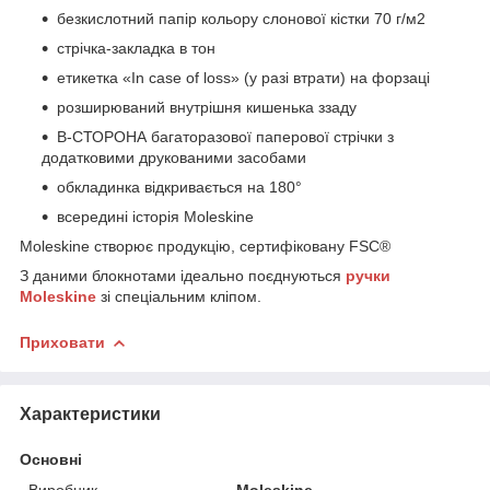
безкислотний папір кольору слонової кістки 70 г/м2
стрічка-закладка в тон
етикетка «In case of loss» (у разі втрати) на форзаці
розширюваний внутрішня кишенька ззаду
В-СТОРОНА багаторазової паперової стрічки з
додатковими друкованими засобами
обкладинка відкривається на 180°
всередині історія Moleskine
Moleskine створює продукцію, сертифіковану FSC®
З даними блокнотами ідеально поєднуються
ручки
Moleskine
зі спеціальним кліпом.
Приховати
Характеристики
Основні
Виробник
Moleskine