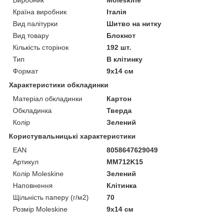
Країна виробник
Італія
Вид палітурки
Шитво на нитку
Вид товару
Блокнот
Кількість сторінок
192 шт.
Тип
В клітинку
Формат
9х14 см
Характеристики обкладинки
Матеріал обкладинки
Картон
Обкладинка
Тверда
Колір
Зелений
Користувальницькі характеристики
EAN
8058647629049
Артикул
MM712K15
Колір Moleskine
Зелений
Наповнення
Клітинка
Щільність паперу (г/м2)
70
Розмір Moleskine
9х14 см