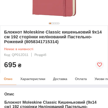
Блокнот Moleskine Classic кишеньковий 9х14
см 192 сторінки нелінований Пастельно-
Рожевий (8058341715314)
Немає в наявності
Код: QP012D11
Роздріб
695
₴
Опис
Характеристики
Доставка
Оплата
Умови п
Опис
Блокнот Moleskine Classic Кишеньковий (9х14
см) 192 сторінки Нелінований Пастельно-