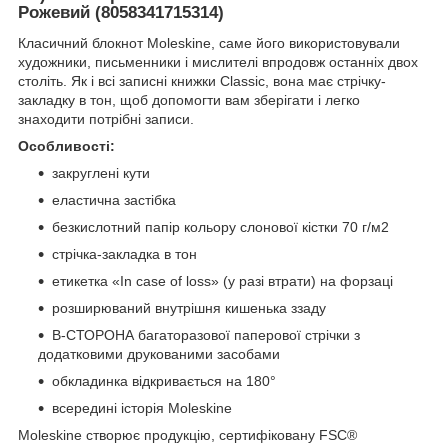
Рожевий (8058341715314)
Класичний блокнот Moleskine, саме його використовували
художники, письменники і мислителі впродовж останніх двох
століть. Як і всі записні книжки Classic, вона має стрічку-
закладку в тон, щоб допомогти вам зберігати і легко
знаходити потрібні записи.
Особливості:
закруглені кути
еластична застібка
безкислотний папір кольору слонової кістки 70 г/м2
стрічка-закладка в тон
етикетка «In case of loss» (у разі втрати) на форзаці
розширюваний внутрішня кишенька ззаду
В-СТОРОНА багаторазової паперової стрічки з
додатковими друкованими засобами
обкладинка відкривається на 180°
всередині історія Moleskine
Moleskine створює продукцію, сертифіковану FSC®