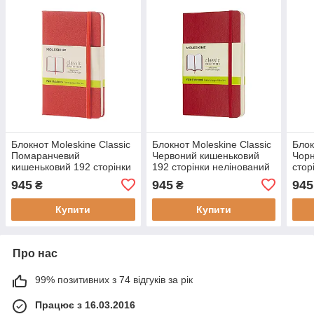
Блокнот Moleskine Classic
Блокнот Moleskine Classic
Блок
Помаранчевий
Червоний кишеньковий
Чорн
кишеньковий 192 сторінки
192 сторінки нелінований
стор
нелінований 9х14 см
М'який 9х14 см
см (
945
945
945
₴
₴
(8051272893656)
(8055002854610)
Купити
Купити
Про нас
99% позитивних з 74 відгуків за рік
Працює з 16.03.2016