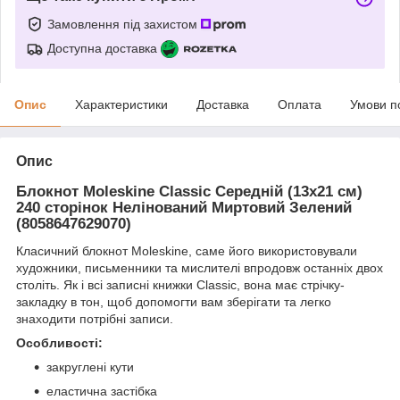
Замовлення під захистом
Доступна доставка
Опис
Характеристики
Доставка
Оплата
Умови п
Опис
Блокнот Moleskine Classic Середній (13х21 см)
240 сторінок Нелінований Миртовий Зелений
(8058647629070)
Класичний блокнот Moleskine, саме його використовували
художники, письменники та мислителі впродовж останніх двох
століть. Як і всі записні книжки Classic, вона має стрічку-
закладку в тон, щоб допомогти вам зберігати та легко
знаходити потрібні записи.
Особливості:
закруглені кути
еластична застібка