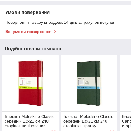
Умови повернення
Повернення товару впродовж 14 днів за рахунок покупця
Всі умови повернення
Подібні товари компанії
Блокнот Moleskine Classic
Блокнот Moleskine Classic
Блок
середній 13х21 см 240
середній 13х21 см 240
Сапф
сторінок нелінований
сторінок в крапку
стор
Червоний
Миртовий Зелений
13х2