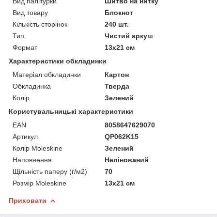
Вид палітурки
Шитво на нитку
Вид товару
Блокнот
Кількість сторінок
240 шт.
Тип
Чистий аркуш
Формат
13х21 см
Характеристики обкладинки
Матеріал обкладинки
Картон
Обкладинка
Тверда
Колір
Зелений
Користувальницькі характеристики
EAN
8058647629070
Артикул
QP062K15
Колір Moleskine
Зелений
Наповнення
Нелінований
Щільність паперу (г/м2)
70
Розмір Moleskine
13х21 см
Приховати